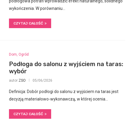
podłogowa potrafi wprowadzić efekt naturalnego, solidnego
wykończenia. W porównaniu…
CZYTAJ CAŁOŚĆ
Dom, Ogród
Podłoga do salonu z wyjściem na taras:
wybór
autor
ZSO
05/06/2026
Definicja: Dobór podłogi do salonu z wyjściem na taras jest
decyzją materiałowo-wykonawczą, w której ocenia…
CZYTAJ CAŁOŚĆ