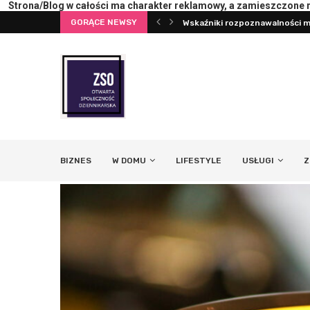
Strona/Blog w całości ma charakter reklamowy, a zamieszczone na
GORĄCE NEWSY
ci marki: co mierzyć
Pierwsza konsultacja z psych
BIZNES
W DOMU
LIFESTYLE
USŁUGI
Z
 co