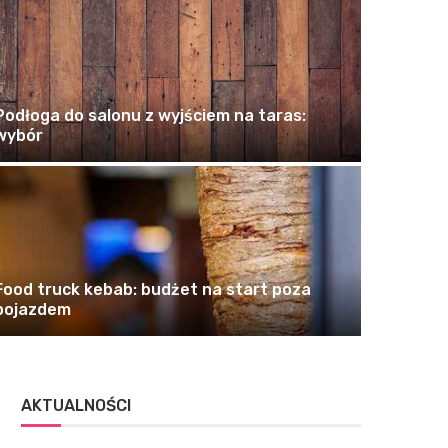
Podłoga do salonu z wyjściem na taras:
wybór
Technologi
Kod b
Food truck kebab: budżet na start poza
pojazdem
05/08/2026
AKTUALNOŚCI