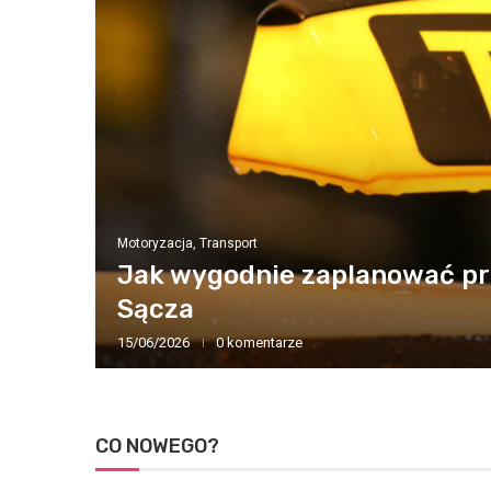
peutą:
Motoryzacja, Transport
Jak wygodnie zaplanować prz
Sącza
iczenia
15/06/2026
0 komentarze
CO NOWEGO?