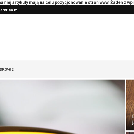
 niej artykuły mają na celu pozycjonowanie stron www. Żaden z wp
oterapeutą: pytania i przebieg
Przygotowanie księgowości do roz
DROWIE