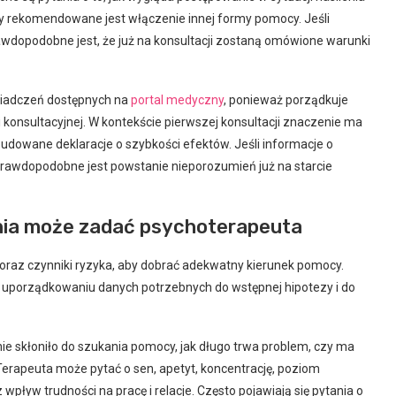
dy rekomendowane jest włączenie innej formy pomocy. Jeśli
rawdopodobne jest, że już na konsultacji zostaną omówione warunki
wiadczeń dostępnych na
portal medyczny
, ponieważ porządkuje
ki konsultacyjnej. W kontekście pierwszej konsultacji znaczenie ma
budowane deklaracje o szybkości efektów. Jeśli informacje o
j prawdopodobne jest powstanie nieporozumień już na starcie
ania może zadać psychoterapeuta
 oraz czynniki ryzyka, aby dobrać adekwatny kierunek pomocy.
cz uporządkowaniu danych potrzebnych do wstępnej hipotezy i do
ie skłoniło do szukania pomocy, jak długo trwa problem, czy ma
. Terapeuta może pytać o sen, apetyt, koncentrację, poziom
pływ trudności na pracę i relacje. Często pojawiają się pytania o