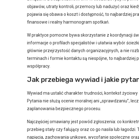
objawów, utraty kontroli, przemocy lub nadużyć oraz kie
pojawia się obawa o koszt i dostępność, to najbardziej p
finansowe i realny harmonogram spotkań.
W praktyce pomocne bywa skorzystanie z koordynacji ś
informacje o profilach specjalistów i ułatwia wybór ścież
głównie przejrzystość danych organizacyjnych, a nie roz
terminach i formie kontaktu są niespójne, to najbardzie
współpracy.
Jak przebiega wywiad i jakie pyt
Wywiad ma ustalić charakter trudności, kontekst życiowy
Pytania nie służą ocenie moralnej ani „sprawdzaniu”, le
zaplanowania bezpiecznego procesu.
Najczęściej omawiany jest powód zgłoszenia: co konkretn
przebieg stały czy falujący oraz co go nasila lub łagodzi
napięcia, zachowania unikowe, wycofanie społeczne oraz w