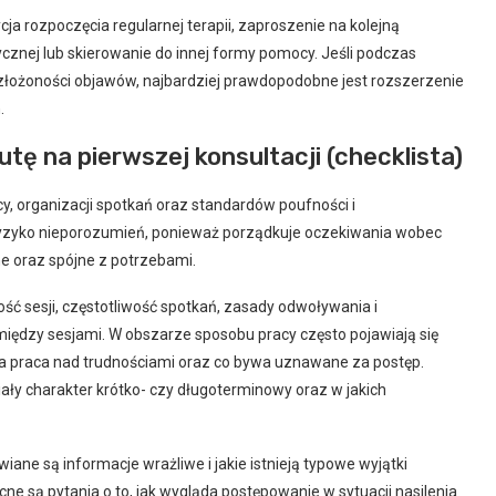
ja rozpoczęcia regularnej terapii, zaproszenie na kolejną
ycznej lub skierowanie do innej formy pomocy. Jeśli podczas
 złożoności objawów, najbardziej prawdopodobne jest rozszerzenie
.
ę na pierwszej konsultacji (checklista)
y, organizacji spotkań oraz standardów poufności i
ryzyko nieporozumień, ponieważ porządkuje oczekiwania wobec
ne oraz spójne z potrzebami.
ć sesji, częstotliwość spotkań, zasady odwoływania i
między sesjami. W obszarze sposobu pracy często pojawiają się
ega praca nad trudnościami oraz co bywa uznawane za postęp.
iały charakter krótko- czy długoterminowy oraz w jakich
ane są informacje wrażliwe i jakie istnieją typowe wyjątki
są pytania o to, jak wygląda postępowanie w sytuacji nasilenia