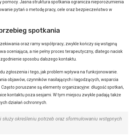
my pomocy. Jasna struktura spotkania ogranicza nieporozumienia
owanie pytań o metodę pracy, cele oraz bezpieczeństwo w
 przebieg spotkania
czekiwania oraz ramy współpracy; zwykle kończy się wstępną
a oceniająca, a nie pełny proces terapeutyczny, dlatego nacisk
 uzgodnienie sposobu dalszego kontaktu.
 zgłoszenia i tego, jak problem wpływa na funkcjonowanie.
nia objawów, czynników nasilających i łagodzących, wsparcia
 Często poruszane są elementy organizacyjne: długość spotkań,
nice kontaktu poza sesjami. W tym miejscu zwykle padają także
cych działań ochronnych.
 i służy określeniu potrzeb oraz sformułowaniu wstępnych