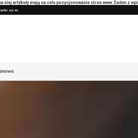
 niej artykuły mają na celu pozycjonowanie stron www. Żaden z wp
rki: co mierzyć
Przygotowanie księgowości do roz
oterapeutą: pytania i przebieg
DROWIE