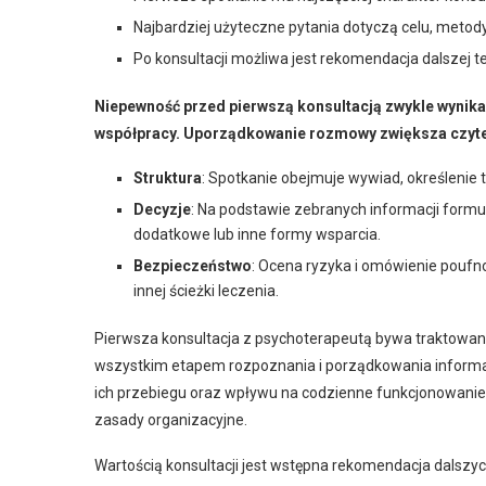
Najbardziej użyteczne pytania dotyczą celu, metody
Po konsultacji możliwa jest rekomendacja dalszej ter
Niepewność przed pierwszą konsultacją zwykle wynika 
współpracy. Uporządkowanie rozmowy zwiększa czyte
Struktura
: Spotkanie obejmuje wywiad, określenie 
Decyzje
: Na podstawie zebranych informacji formu
dodatkowe lub inne formy wsparcia.
Bezpieczeństwo
: Ocena ryzyka i omówienie poufn
innej ścieżki leczenia.
Pierwsza konsultacja z psychoterapeutą bywa traktowana 
wszystkim etapem rozpoznania i porządkowania informac
ich przebiegu oraz wpływu na codzienne funkcjonowanie
zasady organizacyjne.
Wartością konsultacji jest wstępna rekomendacja dalszych