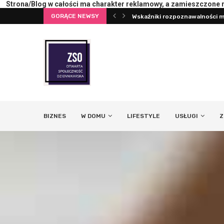
Strona/Blog w całości ma charakter reklamowy, a zamieszczone na
Wskaźniki rozpoznawalności ma
GORĄCE NEWSY
Pierwsza konsultacja z psych
BIZNES
W DOMU
LIFESTYLE
USŁUGI
Z