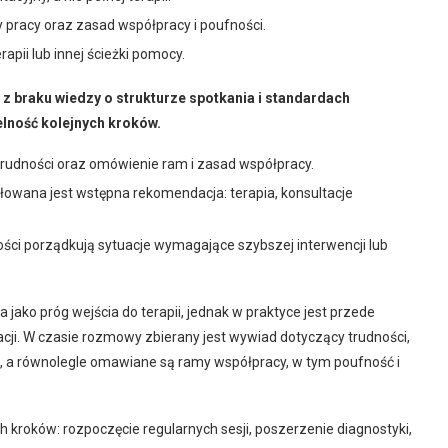
 pracy oraz zasad współpracy i poufności.
apii lub innej ścieżki pomocy.
z braku wiedzy o strukturze spotkania i standardach
lność kolejnych kroków.
trudności oraz omówienie ram i zasad współpracy.
łowana jest wstępna rekomendacja: terapia, konsultacje
ości porządkują sytuacje wymagające szybszej interwencji lub
jako próg wejścia do terapii, jednak w praktyce jest przede
ji. W czasie rozmowy zbierany jest wywiad dotyczący trudności,
, a równolegle omawiane są ramy współpracy, w tym poufność i
 kroków: rozpoczęcie regularnych sesji, poszerzenie diagnostyki,