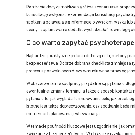
Po stronie decyzji możliwe są różne scenariusze: propozyc
konsultację wstępną, rekomendacja konsultacji psychiatr
spotkania pojawiają się informacje o wysokim ryzyku lub
oceny i zaplanowanie dodatkowych działań równoległych
O co warto zapytać psychoterapeut
Najbardziej praktyczne pytania dotyczą celu, metody prac
bezpieczeństwa. Dobrze dobrana checklista zmniejsza 
procesu i pozwala ocenić, czy warunki współpracy są jas
W obszarze ram współpracy przydatne są pytania o długoś
ewentualnej zmiany terminu, a także o sposób kontaktu 
pytania o to, jak wygląda formułowanie celu, jak przebi
Istotne jest także doprecyzowanie, czy spotkania będą m
momentach planowana jest ewaluacja.
W temacie poufności kluczowe jest uzgodnienie, jak omawi
związane z bezpieczeństwem. W obszarze ryzyka pomocne 