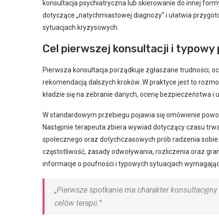
konsultacja psychiatryczna lub skierowanie do innej for
dotyczące „natychmiastowej diagnozy” i ułatwia przygot
sytuacjach kryzysowych.
Cel pierwszej konsultacji i typowy
Pierwsza konsultacja porządkuje zgłaszane trudności, o
rekomendacją dalszych kroków. W praktyce jest to rozmow
kładzie się na zebranie danych, ocenę bezpieczeństwa i
W standardowym przebiegu pojawia się omówienie powodu
Następnie terapeuta zbiera wywiad dotyczący czasu trwa
społecznego oraz dotychczasowych prób radzenia sobie.
częstotliwość, zasady odwoływania, rozliczenia oraz gra
informacje o poufności i typowych sytuacjach wymagają
„Pierwsze spotkanie ma charakter konsultacyjny
celów terapii.”