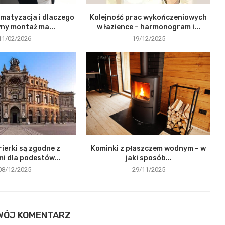
limatyzacja i dlaczego
Kolejność prac wykończeniowych
ny montaż ma...
w łazience – harmonogram i...
11/02/2026
19/12/2025
rierki są zgodne z
Kominki z płaszczem wodnym – w
 dla podestów...
jaki sposób...
08/12/2025
29/11/2025
WÓJ KOMENTARZ