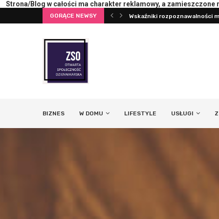
Wskaźniki rozpoznawalności ma
Strona/Blog w całości ma charakter reklamowy, a zamieszczone na
GORĄCE NEWSY
Pierwsza konsultacja z psych
BIZNES
W DOMU
LIFESTYLE
USŁUGI
Z