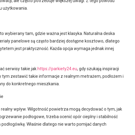
owacji, ale często potrzebuje większej uwagi. Z tego powodu
u użytkowania.
to wybierany tam, gdzie ważna jest klasyka. Naturalna deska
riały panelowe są często bardziej dostępne kosztowo, dlatego
ytetem jest praktyczność. Każda opcja wymaga jednak innej
ać serwisy takie jak
https://parkiety24.eu
, gdy szukają inspiracji
zy tym zestawić takie informacje z realnym metrażem, podłożem i
ny do konkretnego mieszkania.
ie
 realny wpływ. Wilgotność powietrza mogą decydować o tym, jak
ogrzewanie podłogowe, trzeba ocenić opór cieplny i stabilność
na podłogówkę. Właśnie dlatego nie warto pomijać danych