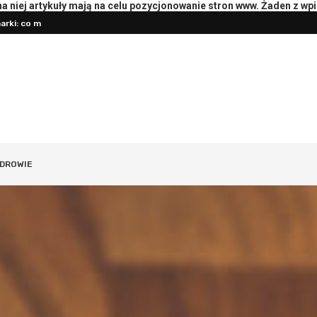
rki: co mierzyć
 niej artykuły mają na celu pozycjonowanie stron www. Żaden z wp
Przygotowanie księgowości do roz
oterapeutą: pytania i przebieg
DROWIE