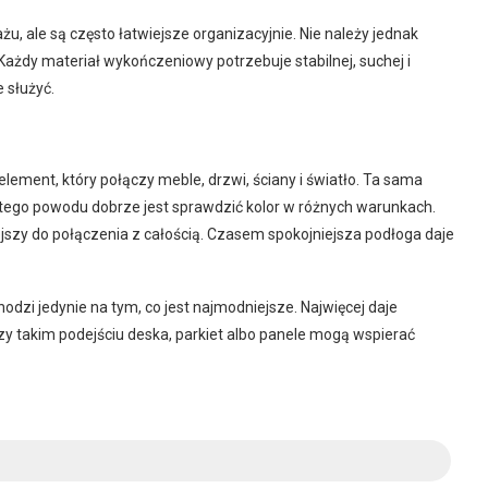
 ale są często łatwiejsze organizacyjnie. Nie należy jednak
Każdy materiał wykończeniowy potrzebuje stabilnej, suchej i
 służyć.
element, który połączy meble, drzwi, ściany i światło. Ta sama
tego powodu dobrze jest sprawdzić kolor w różnych warunkach.
jszy do połączenia z całością. Czasem spokojniejsza podłoga daje
hodzi jedynie na tym, co jest najmodniejsze. Najwięcej daje
y takim podejściu deska, parkiet albo panele mogą wspierać