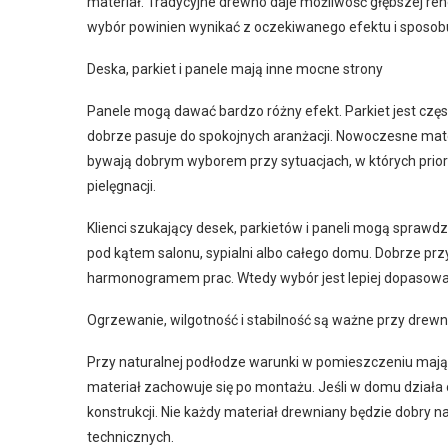
materiał. Tradycyjne drewno daje możliwość głębszej ren
wybór powinien wynikać z oczekiwanego efektu i sposob
Deska, parkiet i panele mają inne mocne strony
Panele mogą dawać bardzo różny efekt. Parkiet jest częs
dobrze pasuje do spokojnych aranżacji. Nowoczesne mate
bywają dobrym wyborem przy sytuacjach, w których prior
pielęgnacji.
Klienci szukający desek, parkietów i paneli mogą sprawdz
pod kątem salonu, sypialni albo całego domu. Dobrze pr
harmonogramem prac. Wtedy wybór jest lepiej dopasowa
Ogrzewanie, wilgotność i stabilność są ważne przy drewn
Przy naturalnej podłodze warunki w pomieszczeniu mają
materiał zachowuje się po montażu. Jeśli w domu działa 
konstrukcji. Nie każdy materiał drewniany będzie dobry 
technicznych.