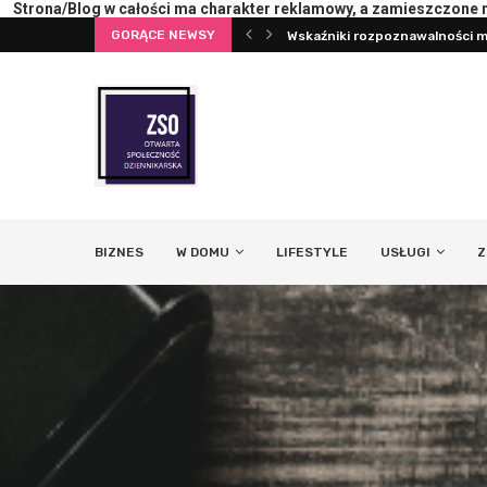
Wskaźniki rozpoznawalności ma
Strona/Blog w całości ma charakter reklamowy, a zamieszczone na
GORĄCE NEWSY
Pierwsza konsultacja z psych
BIZNES
W DOMU
LIFESTYLE
USŁUGI
Z