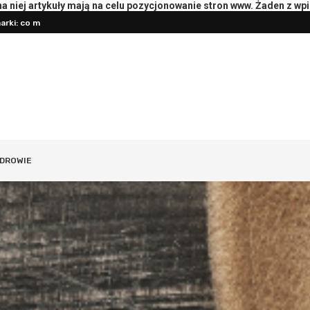
rki: co mierzyć
 niej artykuły mają na celu pozycjonowanie stron www. Żaden z wp
Przygotowanie księgowości do roz
oterapeutą: pytania i przebieg
DROWIE