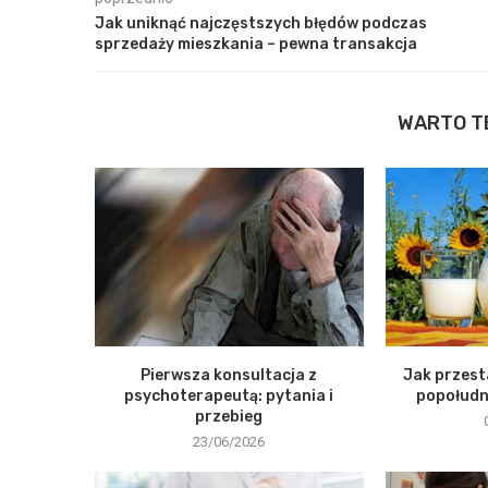
Jak uniknąć najczęstszych błędów podczas
sprzedaży mieszkania – pewna transakcja
WARTO T
Pierwsza konsultacja z
Jak przest
psychoterapeutą: pytania i
popołudni
przebieg
23/06/2026