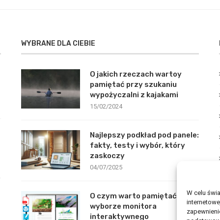
WYBRANE DLA CIEBIE
O jakich rzeczach wartoy
pamiętać przy szukaniu
wypożyczalni z kajakami
15/02/2024
Najlepszy podkład pod panele:
fakty, testy i wybór, który
zaskoczy
04/07/2025
W celu świ
O czym warto pamiętać przy
internetowe
wyborze monitora
zapewnienie
interaktywnego