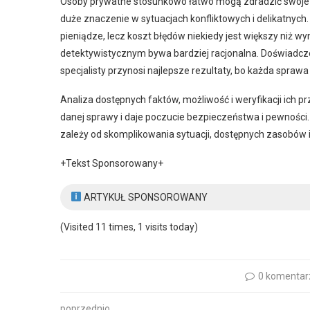
Osoby prywatne stosunkowo łatwo mogą zdradzić swoje za
duże znaczenie w sytuacjach konfliktowych i delikatnyc
pieniądze, lecz koszt błędów niekiedy jest większy niż 
detektywistycznym bywa bardziej racjonalna. Doświadcz
specjalisty przynosi najlepsze rezultaty, bo każda spraw
Analiza dostępnych faktów, możliwość i weryfikacji ich 
danej sprawy i daje poczucie bezpieczeństwa i pewności.
zależy od skomplikowania sytuacji, dostępnych zasobów 
+Tekst Sponsorowany+
ARTYKUŁ SPONSOROWANY
(Visited 11 times, 1 visits today)
0 komentar
poprzednio