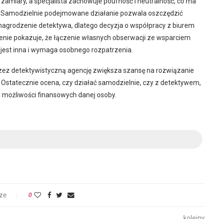
miary, a specjalista zachowuje poufność i neutralność, co ma
h. Samodzielnie podejmowane działanie pozwala oszczędzić
wynagrodzenie detektywa, dlatego decyzja o współpracy z biurem
enie pokazuje, że łączenie własnych obserwacji ze wsparciem
a jest inna i wymaga osobnego rozpatrzenia.
przez detektywistyczną agencję zwiększa szansę na rozwiązanie
 Ostatecznie ocena, czy działać samodzielnie, czy z detektywem,
i możliwości finansowych danej osoby.
ze
0
kolejny