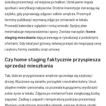
ścieżkę prezentacji: od wejścia po balkon. Ustal jasne reguły
spotkań i weryfikacji nabywców. Drobne inwestycje zwracają się
szybko, gdy poprawiają zdjęcia i odbiór wnętrza. Przemyśl
terminy publikacji i wymianę zdjęć po zmianach w lokalu.
Prowadź kalendarz oględzin i notuj wnioski. Spójny plan
minimalizuje niepowodzenia i spory. Zestaw narzędzi i
home
staging mieszkanie
dają przewagę w rywalizacji z podobnymi
ofertami. Gdy lokal jest gotowy, łatwiej przejść do negocjacji ceny
i wyboru formy zadatku oraz umowy.
Czy home staging faktycznie przyspiesza
sprzedaż mieszkania
Tak, dobrze przygotowane wnętrze sprzedaje się szybciej i
drożej. Kluczowe są światło, porządek i neutralne kolory. Usuń
zbędne meble i personalia, co pozwala kupującemu wyobrazić
sobie życie w lokalu. Zdjęcia po metamorfozie zwiększają liczbę
zapytań. Zadbaj o zapach i temperaturę podczas prezentacji.
Wymień uszkodzone gniazdka i klamki, napraw drobne ubytki.