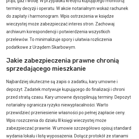
prąd, gaz i wodę. W przypadku kredytu kupującego monitoruj
terminy decyzji i operatu. W akcie notarialnym wskaż rachunek
do zapłaty i harmonogram. Wpis ostrzeżenia w księdze
wieczystej może zabezpieczać interes stron. Zachowaj
archiwum korespondencji i potwierdzenia wszystkich
przelewów. To minimalizuje spory i ułatwia rozliczenia
podatkowe z Urzędem Skarbowym.
Jakie zabezpieczenia prawne chronią
sprzedającego mieszkanie
Najbardziej skuteczne są zapis o zadatku, kary umowne i
depozyt. Zadatek motywuje kupującego do finalizacji i chroni
przed stratą czasu. Kary umowne dyscyplinują terminy. Depozyt
notarialny ogranicza ryzyko niewypłacalności. Warto
przewidzieć przeniesienie własności po pełnej zapłacie ceny.
Wpis roszczenia do działu III księgi wieczystej może
zabezpieczać prawnie. W umowie szczegółowo opisuj standard
wydania lokalu i listę wyposażenia. Dołącz protokół ze stanami