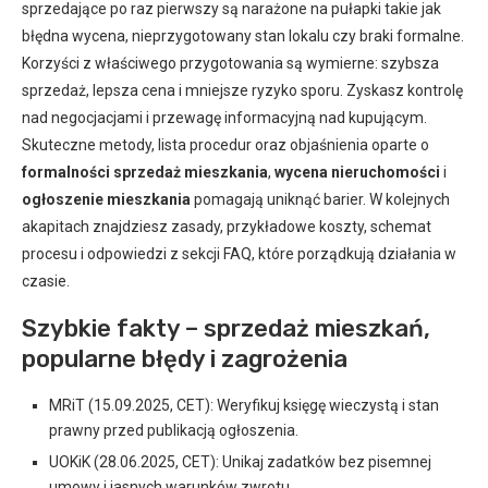
sprzedające po raz pierwszy są narażone na pułapki takie jak
błędna wycena, nieprzygotowany stan lokalu czy braki formalne.
Korzyści z właściwego przygotowania są wymierne: szybsza
sprzedaż, lepsza cena i mniejsze ryzyko sporu. Zyskasz kontrolę
nad negocjacjami i przewagę informacyjną nad kupującym.
Skuteczne metody, lista procedur oraz objaśnienia oparte o
formalności sprzedaż mieszkania
,
wycena nieruchomości
i
ogłoszenie mieszkania
pomagają uniknąć barier. W kolejnych
akapitach znajdziesz zasady, przykładowe koszty, schemat
procesu i odpowiedzi z sekcji FAQ, które porządkują działania w
czasie.
Szybkie fakty – sprzedaż mieszkań,
popularne błędy i zagrożenia
MRiT (15.09.2025, CET): Weryfikuj księgę wieczystą i stan
prawny przed publikacją ogłoszenia.
UOKiK (28.06.2025, CET): Unikaj zadatków bez pisemnej
umowy i jasnych warunków zwrotu.