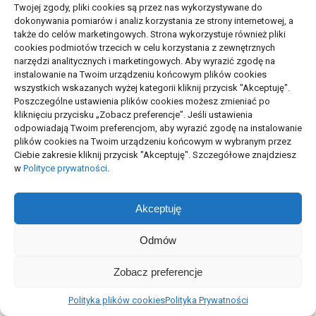
Twojej zgody, pliki cookies są przez nas wykorzystywane do
05/08/2026
dokonywania pomiarów i analiz korzystania ze strony internetowej, a
także do celów marketingowych. Strona wykorzystuje również pliki
cookies podmiotów trzecich w celu korzystania z zewnętrznych
narzędzi analitycznych i marketingowych. Aby wyrazić zgodę na
Wskaźniki rozpoznawalności marki:
instalowanie na Twoim urządzeniu końcowym plików cookies
co mierzyć
wszystkich wskazanych wyżej kategorii kliknij przycisk "Akceptuję".
06/07/2026
Poszczególne ustawienia plików cookies możesz zmieniać po
kliknięciu przycisku „Zobacz preferencje”. Jeśli ustawienia
odpowiadają Twoim preferencjom, aby wyrazić zgodę na instalowanie
plików cookies na Twoim urządzeniu końcowym w wybranym przez
Pierwsza konsultacja z
Ciebie zakresie kliknij przycisk "Akceptuję". Szczegółowe znajdziesz
psychoterapeutą: pytania i
w
Polityce prywatności
.
przebieg
23/06/2026
Akceptuję
Projekty domów Podkarpacie
Odmów
WYBRANE DLA CIEBIE
Zobacz preferencje
Polityka plików cookies
Polityka Prywatności
Kurs f – gazy: przykładowa z opcji