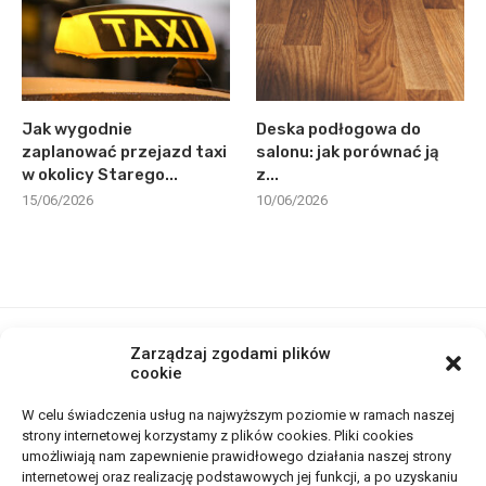
Jak wygodnie
Deska podłogowa do
zaplanować przejazd taxi
salonu: jak porównać ją
w okolicy Starego...
z...
15/06/2026
10/06/2026
Zarządzaj zgodami plików
cookie
NOWOŚCI
W celu świadczenia usług na najwyższym poziomie w ramach naszej
strony internetowej korzystamy z plików cookies. Pliki cookies
Kod blokady a wymiana baterii lub
umożliwiają nam zapewnienie prawidłowego działania naszej strony
ekranu
internetowej oraz realizację podstawowych jej funkcji, a po uzyskaniu