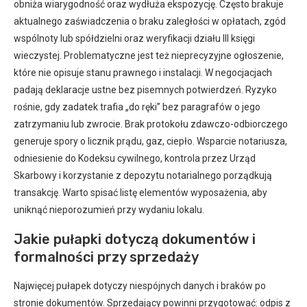
obniża wiarygodność oraz wydłuża ekspozycję. Często brakuje
aktualnego zaświadczenia o braku zaległości w opłatach, zgód
wspólnoty lub spółdzielni oraz weryfikacji działu III księgi
wieczystej. Problematyczne jest też nieprecyzyjne ogłoszenie,
które nie opisuje stanu prawnego i instalacji. W negocjacjach
padają deklaracje ustne bez pisemnych potwierdzeń. Ryzyko
rośnie, gdy zadatek trafia „do ręki” bez paragrafów o jego
zatrzymaniu lub zwrocie. Brak protokołu zdawczo-odbiorczego
generuje spory o licznik prądu, gaz, ciepło. Wsparcie notariusza,
odniesienie do Kodeksu cywilnego, kontrola przez Urząd
Skarbowy i korzystanie z depozytu notarialnego porządkują
transakcję. Warto spisać listę elementów wyposażenia, aby
uniknąć nieporozumień przy wydaniu lokalu.
Jakie pułapki dotyczą dokumentów i
formalności przy sprzedaży
Najwięcej pułapek dotyczy niespójnych danych i braków po
stronie dokumentów. Sprzedający powinni przygotować: odpis z