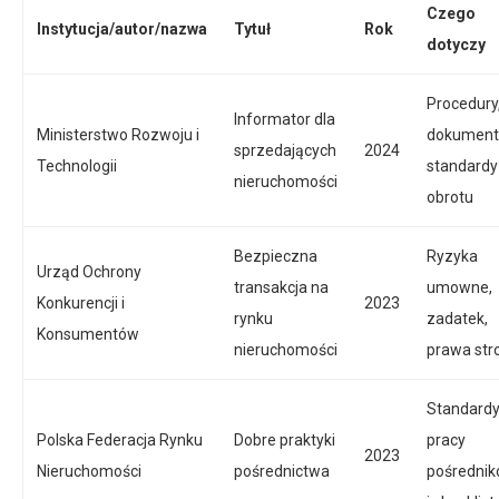
Czego
Instytucja/autor/nazwa
Tytuł
Rok
dotyczy
Procedury
Informator dla
Ministerstwo Rozwoju i
dokumenty
sprzedających
2024
Technologii
standardy
nieruchomości
obrotu
Bezpieczna
Ryzyka
Urząd Ochrony
transakcja na
umowne,
Konkurencji i
2023
rynku
zadatek,
Konsumentów
nieruchomości
prawa str
Standard
Polska Federacja Rynku
Dobre praktyki
pracy
2023
Nieruchomości
pośrednictwa
pośredni