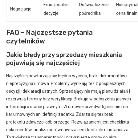
Emocjonalne
Doświadczenie
Nieoptyma
Negocjacje
decyzje
pośrednika
cena finaln
FAQ – Najczęstsze pytania
czytelników
Jakie błędy przy sprzedaży mieszkania
pojawiają się najczęściej
Najczęściej powtarzają się błędna wycena, braki dokumentów i
nieprecyzyjna umowa. Problemy wynikają też z pośpiesznych
decyzji i deklaracji ustnych. Sprzedający nie mają planu działań i
rezerwują terminy bez weryfikacji. Brakuje w ogłoszeniu jasnych
informacji o stanie prawnym. W umowie przedwstępnej nie ma
kar umownych ani definicji zadatku. Zdarza się też brak
protokołu zdawczo-odbiorczego. Rozwiązaniem jest checklista
dokumentów, analiza porównawcza cen i kontrole u notariusza.
To zwiększa transparentność i przyspiesza drogę do aktu.