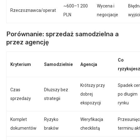
~600–1 200
Wycena i
Błędn
Rzeczoznawca/operat
PLN
negocjacje
wyjśc
Porównanie: sprzedaż samodzielna a
przez agencję
Co
Kryterium
Samodzielnie
Agencja
ryzykujes
Krótszy przy
Spadek ce
Czas
Dłuższy bez
dobrej
po długim
sprzedaży
strategii
ekspozycji
rynku
Komplet
Ryzyko
Weryfikacja
Przesunięc
dokumentów
braków
checklistą
terminu ak