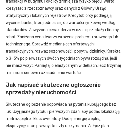
transakcji w budynku i okolicy zmniejsza ryzyko błędu. Warto
korzystać z rzeczoznawcy oraz danych z Główny Urząd
Statystyczny i lokalnych rejestrów. Kredytobiorcy podlegają
wycenie banku, którą odnosi się do wartości rynkowej według
standardów. Zawyżona cena uderza w czas sprzedaży i finalny
rabat. Zaniżona cena tworzy wrażenie problemu prawnego lub
technicznego. Sprawdź medianę cen ofertowych i
transakcyjnych, rozważ sezonowość i popyt w dzielnicy. Korekta
o 3–5% po pierwszych dwóch tygodniach bywa rozsądna, jeśli
nie masz wizyt. Pamiętaj o elastycznym widełkach, lecz trzymaj
minimum cenowe i uzasadnienie wartości.
Jak napisać skuteczne ogłoszenie
sprzedaży nieruchomości
Skuteczne ogłoszenie odpowiada na pytania kupującego bez
luk. Użyj jasnego tytułu i pierwszych zdań, aby podać lokalizację,
metraż, piętro i kluczowe atuty. Dodaj energię cieplną,
ekspozycję, stan prawny i koszty utrzymania. Załącz plan i