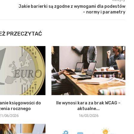
Jakie barierki są zgodne z wymogami dla podestów
– normy i parametry
EŻ PRZECZYTAĆ
nie księgowości do
Ile wynosi kara za brak WCAG –
zenia rocznego
aktualne...
21/06/2026
16/03/2026