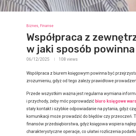
Biznes, Finanse
Współpraca z zewnętr
w jaki sposób powinna
06/12/2025
108
views
Współpraca z biurem księgowym powinna być przejrzysta,
zrozumieniu, gdyż od tego zależy prawidłowe prowadzeni
Przede wszystkim ważna jest regularna wymiana informa
i przychody, żeby móc poprowadzić
biuro księgowe war
stały kontakt i szybkie odpowiadanie na pytania, gdyż czę
komunikacji może prowadzić do błędów czy przeoczeń. T
finansów przedsiębiorstwa, gdyż księgowa wspiera najlepi
charakterystyczne operacje, co ułatwi rozliczenia podat