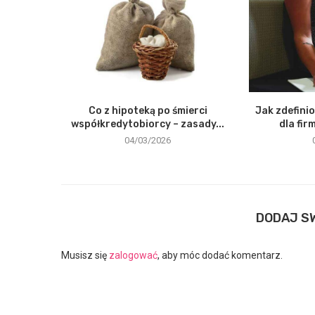
Co z hipoteką po śmierci
Jak zdefini
współkredytobiorcy – zasady...
dla fir
04/03/2026
DODAJ S
Musisz się
zalogować
, aby móc dodać komentarz.