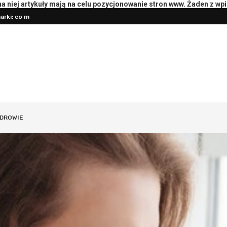
 niej artykuły mają na celu pozycjonowanie stron www. Żaden z wp
rki: co mierzyć
Przygotowanie księgowości do roz
oterapeutą: pytania i przebieg
DROWIE