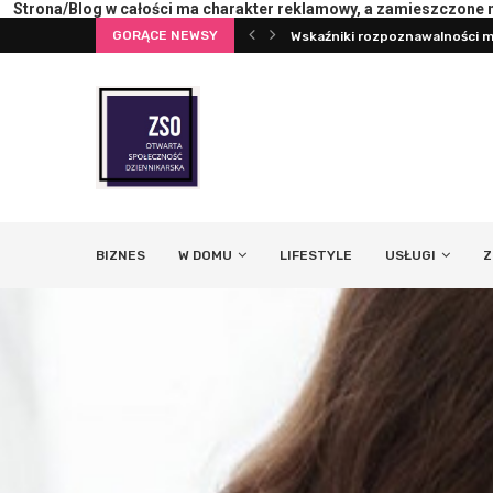
Strona/Blog w całości ma charakter reklamowy, a zamieszczone na
GORĄCE NEWSY
Wskaźniki rozpoznawalności ma
Pierwsza konsultacja z psych
BIZNES
W DOMU
LIFESTYLE
USŁUGI
Z