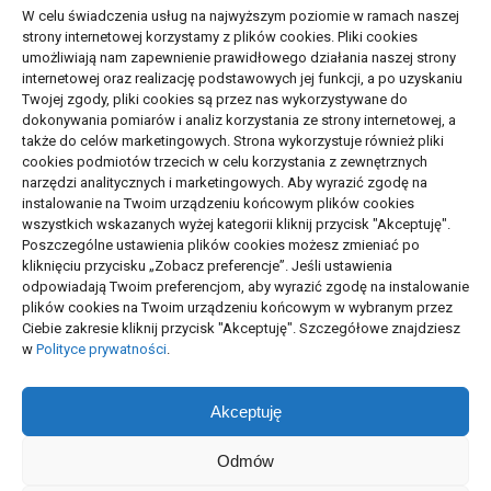
W celu świadczenia usług na najwyższym poziomie w ramach naszej
strony internetowej korzystamy z plików cookies. Pliki cookies
Budownictwo, Przemysł
(65)
umożliwiają nam zapewnienie prawidłowego działania naszej strony
internetowej oraz realizację podstawowych jej funkcji, a po uzyskaniu
Edukacja, Rozrywka
(33)
Twojej zgody, pliki cookies są przez nas wykorzystywane do
dokonywania pomiarów i analiz korzystania ze strony internetowej, a
Zdrowie, Medycyna
(105)
także do celów marketingowych. Strona wykorzystuje również pliki
cookies podmiotów trzecich w celu korzystania z zewnętrznych
narzędzi analitycznych i marketingowych. Aby wyrazić zgodę na
Moda, Uroda
(17)
instalowanie na Twoim urządzeniu końcowym plików cookies
wszystkich wskazanych wyżej kategorii kliknij przycisk "Akceptuję".
Turystyka, Aktywność
(50)
Poszczególne ustawienia plików cookies możesz zmieniać po
kliknięciu przycisku „Zobacz preferencje”. Jeśli ustawienia
Motoryzacja, Transport
(83)
odpowiadają Twoim preferencjom, aby wyrazić zgodę na instalowanie
plików cookies na Twoim urządzeniu końcowym w wybranym przez
Usługi
(72)
Ciebie zakresie kliknij przycisk "Akceptuję". Szczegółowe znajdziesz
w
Polityce prywatności
.
Technologie
(17)
Akceptuję
ARTYKUŁ SPONSOROWANY
(103)
Odmów