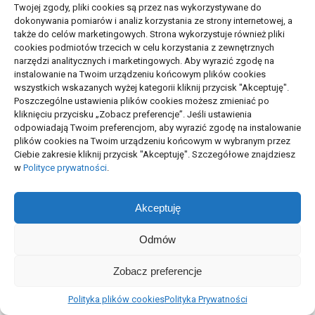
15/06/2026
10/06/2026
Twojej zgody, pliki cookies są przez nas wykorzystywane do
dokonywania pomiarów i analiz korzystania ze strony internetowej, a
także do celów marketingowych. Strona wykorzystuje również pliki
cookies podmiotów trzecich w celu korzystania z zewnętrznych
narzędzi analitycznych i marketingowych. Aby wyrazić zgodę na
instalowanie na Twoim urządzeniu końcowym plików cookies
wszystkich wskazanych wyżej kategorii kliknij przycisk "Akceptuję".
Poszczególne ustawienia plików cookies możesz zmieniać po
kliknięciu przycisku „Zobacz preferencje”. Jeśli ustawienia
NOWOŚCI
odpowiadają Twoim preferencjom, aby wyrazić zgodę na instalowanie
plików cookies na Twoim urządzeniu końcowym w wybranym przez
Ciebie zakresie kliknij przycisk "Akceptuję". Szczegółowe znajdziesz
Kod blokady a wymiana baterii lub
w
Polityce prywatności
.
ekranu
05/08/2026
Akceptuję
Odmów
Wskaźniki rozpoznawalności marki:
co mierzyć
Zobacz preferencje
06/07/2026
Polityka plików cookies
Polityka Prywatności