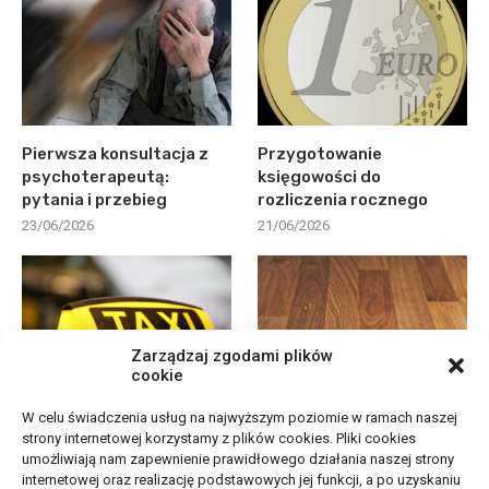
Pierwsza konsultacja z
Przygotowanie
psychoterapeutą:
księgowości do
pytania i przebieg
rozliczenia rocznego
23/06/2026
21/06/2026
Zarządzaj zgodami plików
cookie
W celu świadczenia usług na najwyższym poziomie w ramach naszej
Jak wygodnie
Deska podłogowa do
strony internetowej korzystamy z plików cookies. Pliki cookies
zaplanować przejazd taxi
salonu: jak porównać ją
umożliwiają nam zapewnienie prawidłowego działania naszej strony
w okolicy Starego...
z...
internetowej oraz realizację podstawowych jej funkcji, a po uzyskaniu