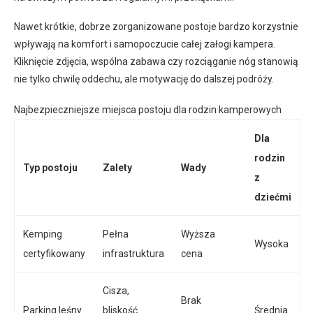
Nawet krótkie, dobrze zorganizowane postoje bardzo korzystnie
wpływają na komfort i samopoczucie całej załogi kampera.
Kliknięcie zdjęcia, wspólna zabawa czy rozciąganie nóg stanowią
nie tylko chwilę oddechu, ale motywację do dalszej podróży.
Najbezpieczniejsze miejsca postoju dla rodzin kamperowych
Dla
rodzin
Typ postoju
Zalety
Wady
z
dziećmi
Kemping
Pełna
Wyższa
Wysoka
certyfikowany
infrastruktura
cena
Cisza,
Brak
Parking leśny
bliskość
Średnia