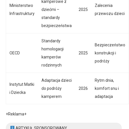
kamperowe z
Ministerstwo
Zalecenia
dziećmi –
2025
Infrastruktury
przewozu dzieci
standardy
bezpieczeństwa
Standardy
Bezpieczeństwo
homologacji
OECD
2025
konstrukcji i
kamperów
podróży
rodzinnych
Adaptacja dzieci
Rytm dnia,
Instytut Matki
do podróży
2026
komfort snu i
i Dziecka
kamperem
adaptacja
+Reklama+
ARTYKUŁ SPONSOROWANY