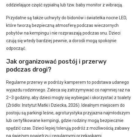
oddzielające część sypialną lub tzw. baby monitor z wibracją.
Przydatne są także uchwyty do bidonów i światełka nocne LED,
które tworzą bezpieczną atmosferę podczas wieczornych
pobytów na kempingu i nie rozpraszają podczas snu. Dzieci
czują się wtedy bardziej pewnie, a dorośli mogą spokojnie
odpocząć.
Jak organizować postój i przerwy
podczas drogi?
Regularne przerwy w podróży kamperem to podstawa udanego
wyjazdu rodzinnego. Zaleca się zatrzymywać co najmniej raz na
2–3 godziny, aby dzieci mogły się wybiegać i skorzystać z toalety
(Źródło: Instytut Matki i Dziecka, 2026). Idealnym miejscem do
postoju są parkingi leśne, agroturystyka przyjazna najmłodszym
lub certyfikowane kempingi, gdzie rodziny mogą bezpiecznie
spędzić czas. Dzieci lepiej tolerują podróż z możliwością zabawy
na świeżym powietrzu i regularnymi przekąskami.