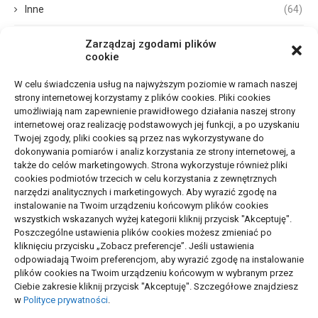
Inne
(64)
Biznes, Finanse
(68)
Zarządzaj zgodami plików
cookie
Dom, Ogród
(67)
W celu świadczenia usług na najwyższym poziomie w ramach naszej
strony internetowej korzystamy z plików cookies. Pliki cookies
Budownictwo, Przemysł
(65)
umożliwiają nam zapewnienie prawidłowego działania naszej strony
internetowej oraz realizację podstawowych jej funkcji, a po uzyskaniu
Edukacja, Rozrywka
(33)
Twojej zgody, pliki cookies są przez nas wykorzystywane do
dokonywania pomiarów i analiz korzystania ze strony internetowej, a
Zdrowie, Medycyna
(105)
także do celów marketingowych. Strona wykorzystuje również pliki
cookies podmiotów trzecich w celu korzystania z zewnętrznych
narzędzi analitycznych i marketingowych. Aby wyrazić zgodę na
Moda, Uroda
(17)
instalowanie na Twoim urządzeniu końcowym plików cookies
wszystkich wskazanych wyżej kategorii kliknij przycisk "Akceptuję".
Turystyka, Aktywność
(50)
Poszczególne ustawienia plików cookies możesz zmieniać po
kliknięciu przycisku „Zobacz preferencje”. Jeśli ustawienia
Motoryzacja, Transport
(83)
odpowiadają Twoim preferencjom, aby wyrazić zgodę na instalowanie
plików cookies na Twoim urządzeniu końcowym w wybranym przez
Usługi
(72)
Ciebie zakresie kliknij przycisk "Akceptuję". Szczegółowe znajdziesz
w
Polityce prywatności
.
Technologie
(17)