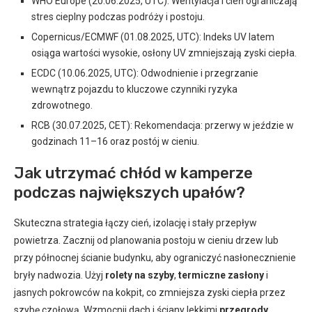
WHO Europe (20.06.2025, UTC): Wentylacja i cień ograniczają
stres cieplny podczas podróży i postoju.
Copernicus/ECMWF (01.08.2025, UTC): Indeks UV latem
osiąga wartości wysokie, osłony UV zmniejszają zyski ciepła.
ECDC (10.06.2025, UTC): Odwodnienie i przegrzanie
wewnątrz pojazdu to kluczowe czynniki ryzyka
zdrowotnego.
RCB (30.07.2025, CET): Rekomendacja: przerwy w jeździe w
godzinach 11–16 oraz postój w cieniu.
Jak utrzymać chłód w kamperze
podczas największych upałów?
Skuteczna strategia łączy cień, izolację i stały przepływ
powietrza. Zacznij od planowania postoju w cieniu drzew lub
przy północnej ścianie budynku, aby ograniczyć nasłonecznienie
bryły nadwozia. Użyj
rolety na szyby
,
termiczne zasłony
i
jasnych pokrowców na kokpit, co zmniejsza zyski ciepła przez
szybę czołową. Wzmocnij dach i ściany lekkimi
przegrody