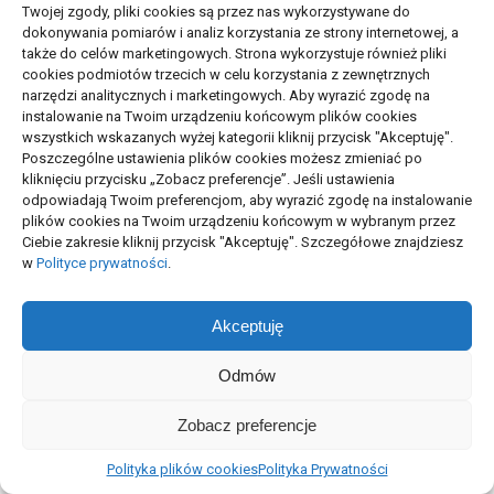
Twojej zgody, pliki cookies są przez nas wykorzystywane do
dokonywania pomiarów i analiz korzystania ze strony internetowej, a
NOWOŚCI
także do celów marketingowych. Strona wykorzystuje również pliki
cookies podmiotów trzecich w celu korzystania z zewnętrznych
narzędzi analitycznych i marketingowych. Aby wyrazić zgodę na
Kod blokady a wymiana baterii lub
instalowanie na Twoim urządzeniu końcowym plików cookies
ekranu
wszystkich wskazanych wyżej kategorii kliknij przycisk "Akceptuję".
Poszczególne ustawienia plików cookies możesz zmieniać po
05/08/2026
kliknięciu przycisku „Zobacz preferencje”. Jeśli ustawienia
odpowiadają Twoim preferencjom, aby wyrazić zgodę na instalowanie
plików cookies na Twoim urządzeniu końcowym w wybranym przez
Ciebie zakresie kliknij przycisk "Akceptuję". Szczegółowe znajdziesz
Wskaźniki rozpoznawalności marki:
w
Polityce prywatności
.
co mierzyć
06/07/2026
Akceptuję
Odmów
Pierwsza konsultacja z
psychoterapeutą: pytania i
Zobacz preferencje
przebieg
23/06/2026
Polityka plików cookies
Polityka Prywatności