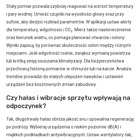
Stały pomiar pozwala szybciej reagować na wzrost temperatury
i pary wodnej. Umieść czujniki na wysokości głowy oraz przy
suficie, aby śledzić rozkład parametrów. W aplikacji ustaw alerty
dla temperatury, wilgotności i CO₂. Mierz także nasłonecznienie
oraz kierunek wiatru, co pomaga planować otwarcia i osłony.
Wyniki zapisuj, by porównać skuteczność osłon między różnymi
miejscami. Jeśli wilgotność rośnie, zwiększ wymianę powietrza
lub krótką sesję osuszania klimatyzacji. Dla bezpieczeństwa
przechowuj historię pomiarów w chmurze lub na karcie. Analiza
trendów prowadzi do stałych ulepszeń nawyków i ustawień
urządzeń bez kosztownych zmian zabudowy.
Czy hałas i wibracje sprzętu wpływają na
odpoczynek?
Tak, długotrwały hałas obniża jakość snu i spowalnia regenerację
po podróży. Wybieraj urządzenia o niskim poziomie dB(A) i
miękkich podkładkach antywibracyjnych. Ustaw wentylatory tak,