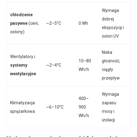
Wymaga
chłodzenie
dobrej
pasywne
(cień,
~2–5°C
0 Wh
ekspozycji i
osłony)
osłon UV
Niska
Wentylatory i
10–80
głośność,
systemy
~2–4°C
Wh/h
ciągły
wentylacyjne
przepływ
Wymaga
400–
Klimatyzacja
zapasu
~6–10°C
900
sprężarkowa
mocy i
Wh/h
izolacji