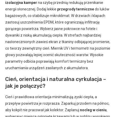
izolacyjna kamper
na szybę przednią redukują przenikanie
energii słonecznej. Dodaj lekkie
przegrody termiczne
do luków
bagażowych, co stabilizuje mikroklimat. W drzwiach i klapach
zastosuj uszczelnienia EPDM, które ograniczają infiltrację
gorącego powietrza. Wybierz jasne pokrowce na fotele i
dywaniki z niską akumulacją ciepła. W strefach najbardziej
nasłonecznionych zawieś ekran z tkaniny odbijającej promienie,
co tworzy zewnętrzny cień. Miernik UV i termometr na poziomie
głowy pozwalają lepiej ocenić skuteczność warstw. Wysokie
parametry odbicia poprawiają komfort termiczny bez
uruchamiania urządzeń zasilanych z akumulatora.
Cień, orientacja i naturalna cyrkulacja –
jak je połączyć?
Cień i prawidłowa orientacja minimalizują zyski ciepła, a
przepływ powietrza je rozprasza. Zaparkuj przodem na północ,
aby kokpit nie pracował jak kolektor. Zaplanuj
nocleg w cieniu
,
wybierając miejsca osłonięte krzewami lub w pobliżu wysokiego