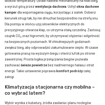
skoków temperatury. Ustaw nawiew mechaniczny na niski bieg,
a wyrzut górą przez
wentylacja dachowa
. Uchyl
okna dachowe
kamper
dla wspomagania ciągu, korzystając z siatek. Dobierz
kierunek strugi tak, by nie dmuchać bezpośrednio na strefę snu.
Dla postoju w słońcu użyj siłowników elektrycznych do
precyzyjnego otwarcia klap, co utrzyma stałą szczelinę. Zastosuj
czujnik CO₂ oraz higrometr, by utrzymywać stężenia i wilgotność
na bezpiecznych poziomach. W chłodniejszych godzinach
zwiększ bieg, aby odprowadzić zakumulowane ciepło. W czasie
gotowania pracuj na wyższym biegu i otwórz lufcik po stronie
zawietrznej. Prosta logika przełączania biegów pozwala
zachować
świeże powietrze
bez nadmiernego hałasu i strat
energii. Takie ustawienie poprawia
komfort podróży
całej
załogi.
Klimatyzacja stacjonarna czy mobilna –
co wybrać latem?
Wybór wynika z kubatury, źródła zasilania i planu noclegów.