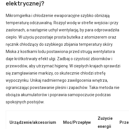
elektrycznej?
Mikromgiełka i chłodzenie ewaporacyjne szybko obniżają
temperaturę odczuwalną. Rozpyl wodę w strefie wejścia i przy
zasłonach, a następnie uchyl wentylację, by para odprowadziła
ciepło. W użyciu pozostaje prosta butelka z atomizerem oraz
ręcznik chłodzący do szybkiego zbijania temperatury skóry.
Miska z kostkami lodu postawiona przed strugą wentylatora
daje krótkotrwały efekt ulgi. Zadbaj o czystość zbiorników i
przewodów, aby utrzymać higienę. W ciepłych krajach sprawdzi
się zamgławianie markizy, co skutecznie chłodzi strefę
wypoczynku. Unikaj nadmiernego zawilgocenia wnętrza,
ograniczając powstawanie pleśni i zapachów. Taka metoda nie
obciąża akumulatorów i poprawia samopoczucie podczas
spokojnych postojów.
Zużycie
Urządzenie/akcesorium
Moc/Przepływ
Prze
energii