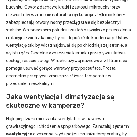
budynku. Otwórz dachowe kratki i zastosuj mikrouchył przy
drzwiach, by wzmocnić
naturalna cyrkulacja
. Jeśli moskitiery
zabezpieczają otwory, nocny przeciąg staje się bezpieczny i
stabilny. W słonecznym południu zasłoń największe przeszklenia
i rotacyjnie wietrz kabinę, by nie dopuścić do kondensacji. Ustaw
wentylację tak, by wlot znajdował się po chłodniejszej stronie, a
wylot u góry. Czytelne oznaczenie kierunku przepływu ułatwia
obsługę reszcie załogi. W ruchu używaj nawiewów z filtrami, co
pomaga usuwać gorące warstwy przy podsufitce. Prosta
geometria przepływu zmniejsza różnice temperatur w
przedziale mieszkalnym.
Jaka wentylacja i klimatyzacja są
skuteczne w kamperze?
Najlepiej działa mieszanka wentylatorów, nawiewu
grawitacyjnego i chłodzenia sprężarkowego. Zainstaluj
systemy
wentylacyjne
o zmiennej wydajności i czujniku temperatury, by