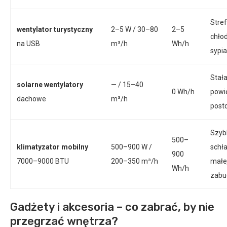
Stre
wentylator turystyczny
2–5 W / 30–80
2–5
chło
na USB
m³/h
Wh/h
sypia
Stał
solarne wentylatory
— / 15–40
0 Wh/h
powi
dachowe
m³/h
post
Szyb
500–
klimatyzator mobilny
500–900 W /
schł
900
7000–9000 BTU
200–350 m³/h
małe
Wh/h
zabu
Gadżety i akcesoria – co zabrać, by nie
przegrzać wnętrza?