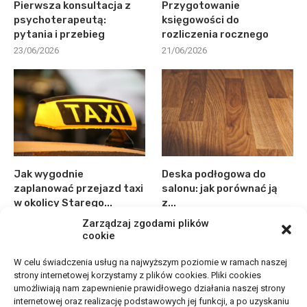
Pierwsza konsultacja z
Przygotowanie
psychoterapeutą:
księgowości do
pytania i przebieg
rozliczenia rocznego
23/06/2026
21/06/2026
Jak wygodnie
Deska podłogowa do
zaplanować przejazd taxi
salonu: jak porównać ją
w okolicy Starego...
z...
15/06/2026
10/06/2026
Zarządzaj zgodami plików
cookie
W celu świadczenia usług na najwyższym poziomie w ramach naszej
strony internetowej korzystamy z plików cookies. Pliki cookies
umożliwiają nam zapewnienie prawidłowego działania naszej strony
internetowej oraz realizację podstawowych jej funkcji, a po uzyskaniu