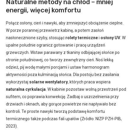
Naturalne metody na chłód – mniej
energii, więcej komfortu
Połącz osłony, cień i nawyki, aby zmniejszyć obciążenie cieplne.
W porze porannej przewietrz kabinę, a potem zasłoń
nasłonecznione szyby, stosując
rolety termiczne
i
osłony UV
. W
upalne południe ogranicz gotowanie i pracę urządzeń
grzewczych. Wstaw parawany z tkaniny odbijającej słońce po
stronie południowej, co tworzy zewnętrzny cień. Noś lekką
odzież, pij wodę małymi porcjami i ustaw harmonogram
aktywności poza kulminacją słońca. Dla postoju bez zasilania
wykorzystaj
solarne wentylatory
, których praca wspiera
naturalna cyrkulacja
. W kabinie pozostaw wolną przestrzeń pod
sufitem, co poprawia konwekcję. Zadbaj o uszczelnienia przy
drzwiach i oknach, aby gorące powietrze nie napływało bez
kontroli. Te proste nawyki tworzą podstawę komfortu
termicznego także podczas fali upałów (Źródło: NIZP PZH-PIB,
2023).