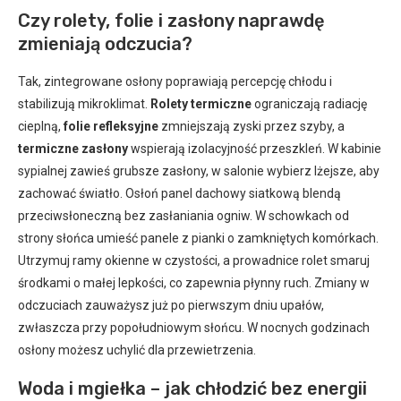
Czy rolety, folie i zasłony naprawdę
zmieniają odczucia?
Tak, zintegrowane osłony poprawiają percepcję chłodu i
stabilizują mikroklimat.
Rolety termiczne
ograniczają radiację
cieplną,
folie refleksyjne
zmniejszają zyski przez szyby, a
termiczne zasłony
wspierają izolacyjność przeszkleń. W kabinie
sypialnej zawieś grubsze zasłony, w salonie wybierz lżejsze, aby
zachować światło. Osłoń panel dachowy siatkową blendą
przeciwsłoneczną bez zasłaniania ogniw. W schowkach od
strony słońca umieść panele z pianki o zamkniętych komórkach.
Utrzymuj ramy okienne w czystości, a prowadnice rolet smaruj
środkami o małej lepkości, co zapewnia płynny ruch. Zmiany w
odczuciach zauważysz już po pierwszym dniu upałów,
zwłaszcza przy popołudniowym słońcu. W nocnych godzinach
osłony możesz uchylić dla przewietrzenia.
Woda i mgiełka – jak chłodzić bez energii