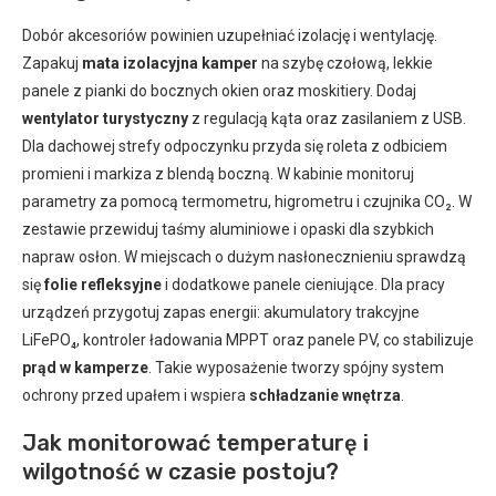
Dobór akcesoriów powinien uzupełniać izolację i wentylację.
Zapakuj
mata izolacyjna kamper
na szybę czołową, lekkie
panele z pianki do bocznych okien oraz moskitiery. Dodaj
wentylator turystyczny
z regulacją kąta oraz zasilaniem z USB.
Dla dachowej strefy odpoczynku przyda się roleta z odbiciem
promieni i markiza z blendą boczną. W kabinie monitoruj
parametry za pomocą termometru, higrometru i czujnika CO₂. W
zestawie przewiduj taśmy aluminiowe i opaski dla szybkich
napraw osłon. W miejscach o dużym nasłonecznieniu sprawdzą
się
folie refleksyjne
i dodatkowe panele cieniujące. Dla pracy
urządzeń przygotuj zapas energii: akumulatory trakcyjne
LiFePO₄, kontroler ładowania MPPT oraz panele PV, co stabilizuje
prąd w kamperze
. Takie wyposażenie tworzy spójny system
ochrony przed upałem i wspiera
schładzanie wnętrza
.
Jak monitorować temperaturę i
wilgotność w czasie postoju?