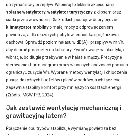
utrzymać stały przepływ. Wspieraj to lekkimi akcesoriami:
solarne wentylatory
,
wentylator turystyczny
z klipsem oraz
siatki przeciw owadom. Dla krótkich postojów dobry będzie
klimatyzator mobilny
o małej mocy z odprowadzeniem
powietrza, a dla dłuższych pobytów jednostka sprężarkowa
dachowa. Sprawdź poziom hałasu w dB(A) i przepływ w m³/h,
aby dobrać parametry do kubatury. Zwróć uwagę na akustykę i
wibracje, bo długie przebywanie w hałasie męczy. Precyzyjne
sterowanie i harmonogram pracy w nocnych godzinach pomaga
ograniczyć zużycie Wh. Wybrane metody wentylacji i chłodzenia
pasują do różnych budżetów i planów podróży, a ich łączenie
zapewnia stabilny komfort przy mniejszych kosztach energii
(Źródło: IMGW-PIB, 2024).
Jak zestawić wentylację mechaniczną i
grawitacyjną latem?
Połączenie obu trybów stabilizuje wymianę powietrza bez