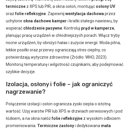
termiczne
z XPS lub PIR, a okna osłoń, montując
osłony UV
oraz
folie refleksyjne
. Zapewnij
wentylacja dachowa
przez
uchylone
okna dachowe kamper
i kratki stałego nawiewu, by
wspierać
chłodzenie pasywne
. Kontroluj
prąd w kamperze
,
planując pracę urządzeń w chłodniejszych porach. Włącz tryby
nocne urządzeń, by obniżyć hałas i zużycie energii. Woda pitna,
lekkie posiłki oraz przerwy ograniczają stres cieplny, co
potwierdzają wytyczne zdrowotne (Źródło: WHO, 2023).
Monitoruj temperaturę i wilgotność czujnikami, aby podejmować
szybkie decyzje.
Izolacja, osłony i folie – jak ograniczyć
nagrzewanie?
Połączenie izolacji i osłon ogranicza zyski ciepła o istotną
wartość. Użyj warstw PIR lub XPS w drzwiach serwisowych i pod
łóżkiem, a na okna nałóż
folie refleksyjne
z wysokim odbiciem
promieniowania.
Termiczne zasłony
i dedykowana
mata