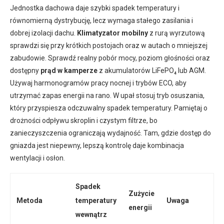
Jednostka dachowa daje szybki spadek temperatury i
równomierną dystrybucję, lecz wymaga stałego zasilania i
dobrej izolacji dachu.
Klimatyzator mobilny
z rurą wyrzutową
sprawdzi się przy krótkich postojach oraz w autach o mniejszej
zabudowie. Sprawdź realny pobór mocy, poziom głośności oraz
dostępny
prąd w kamperze
z akumulatorów LiFePO₄ lub AGM.
Używaj harmonogramów pracy nocnej i trybów ECO, aby
utrzymać zapas energii na rano. W upał stosuj tryb osuszania,
który przyspiesza odczuwalny spadek temperatury. Pamiętaj o
drożności odpływu skroplin i czystym filtrze, bo
zanieczyszczenia ograniczają wydajność. Tam, gdzie dostęp do
gniazda jest niepewny, lepszą kontrolę daje kombinacja
wentylacji i osłon.
Spadek
Zużycie
Metoda
temperatury
Uwaga
energii
wewnątrz