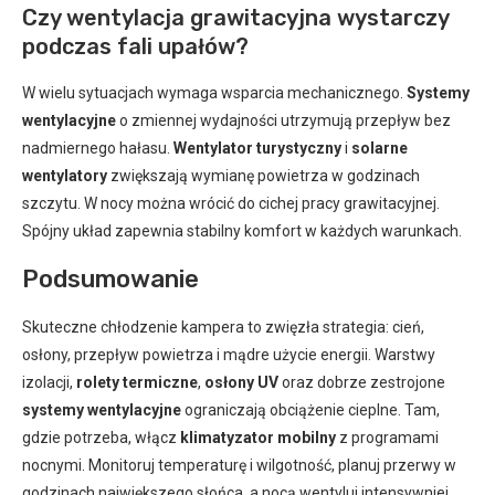
Czy wentylacja grawitacyjna wystarczy
podczas fali upałów?
W wielu sytuacjach wymaga wsparcia mechanicznego.
Systemy
wentylacyjne
o zmiennej wydajności utrzymują przepływ bez
nadmiernego hałasu.
Wentylator turystyczny
i
solarne
wentylatory
zwiększają wymianę powietrza w godzinach
szczytu. W nocy można wrócić do cichej pracy grawitacyjnej.
Spójny układ zapewnia stabilny komfort w każdych warunkach.
Podsumowanie
Skuteczne chłodzenie kampera to zwięzła strategia: cień,
osłony, przepływ powietrza i mądre użycie energii. Warstwy
izolacji,
rolety termiczne
,
osłony UV
oraz dobrze zestrojone
systemy wentylacyjne
ograniczają obciążenie cieplne. Tam,
gdzie potrzeba, włącz
klimatyzator mobilny
z programami
nocnymi. Monitoruj temperaturę i wilgotność, planuj przerwy w
godzinach największego słońca, a nocą wentyluj intensywniej.