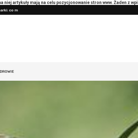
 niej artykuły mają na celu pozycjonowanie stron www. Żaden z wp
rki: co mierzyć
Przygotowanie księgowości do roz
oterapeutą: pytania i przebieg
DROWIE