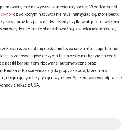
zpoznawalnych z najwyższej wartości użytkowej. W podkategorii
 doctor
dzięki którym nabywca nie musi namyślać się, które pestki
 użytkowa oraz bezpieczeństwo. Kiedy użytkownik po sprawdzeniu
co się decydować, może skonsultować się z właścicielem sklepu,
konanie, że dostaną dokładnie to, co ich zainteresuje. Nie jest
yle co ją zdobywa, gdyż otrzyma to, na czym mu będzie zależeć.
kie pestki konopi: feminizowane, automatyczne oraz
Pestka w Polsce wlicza się do grupy sklepów, które mają
ym, obejmującym trzy tysiące wyrobów. Sprzedawca współpracuje
, Kanady a także z USA.