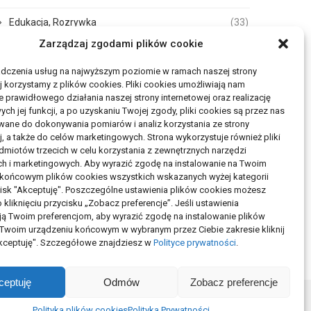
Edukacja, Rozrywka
(33)
Zarządzaj zgodami plików cookie
Zdrowie, Medycyna
(105)
adczenia usług na najwyższym poziomie w ramach naszej strony
Moda, Uroda
(17)
j korzystamy z plików cookies. Pliki cookies umożliwiają nam
 prawidłowego działania naszej strony internetowej oraz realizację
h jej funkcji, a po uzyskaniu Twojej zgody, pliki cookies są przez nas
Turystyka, Aktywność
(50)
wane do dokonywania pomiarów i analiz korzystania ze strony
j, a także do celów marketingowych. Strona wykorzystuje również pliki
Motoryzacja, Transport
(83)
miotów trzecich w celu korzystania z zewnętrznych narzędzi
ch i marketingowych. Aby wyrazić zgodę na instalowanie na Twoim
Usługi
(72)
 końcowym plików cookies wszystkich wskazanych wyżej kategorii
ycisk "Akceptuję". Poszczególne ustawienia plików cookies możesz
Technologie
(17)
 kliknięciu przycisku „Zobacz preferencje”. Jeśli ustawienia
ą Twoim preferencjom, aby wyrazić zgodę na instalowanie plików
 Twoim urządzeniu końcowym w wybranym przez Ciebie zakresie kliknij
ARTYKUŁ SPONSOROWANY
(103)
Akceptuję". Szczegółowe znajdziesz w
Polityce prywatności
.
ceptuję
Odmów
Zobacz preferencje
Polityka plików cookies
Polityka Prywatności