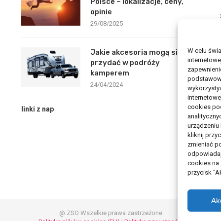
Polsce – lokalizacje, ceny,
opinie
29/08/2025
W celu świ
Jakie akcesoria mogą się
internetowe
przydać w podróży
zapewnienie
kamperem
podstawowyc
24/04/2024
wykorzysty
internetowe
cookies pod
linki z nap
analityczny
urządzeniu
kliknij prz
zmieniać po
odpowiadaj
cookies na
przycisk "
Ak
@ ZSO Wszelkie prawa zastrzeżone