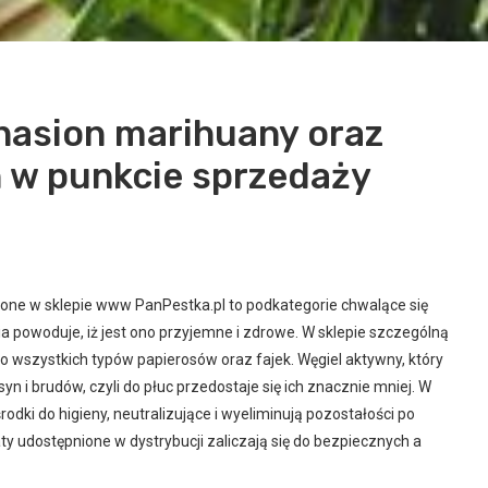
nasion marihuany oraz
 w punkcie sprzedaży
one w sklepie www PanPestka.pl to podkategorie chwalące się
 powoduje, iż jest ono przyjemne i zdrowe. W sklepie szczególną
do wszystkich typów papierosów oraz fajek. Węgiel aktywny, który
n i brudów, czyli do płuc przedostaje się ich znacznie mniej. W
dki do higieny, neutralizujące i wyeliminują pozostałości po
ty udostępnione w dystrybucji zaliczają się do bezpiecznych a