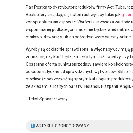
Pan Pestka to dystrybutor produktów firmy Acti Tube, ro
Bestsellery znajdują się natomiast wyroby takie jak
green
konopi opłaca się kupować. Wyróżnia je wysoka wartość
wspomnianej podkategorii nadal nie będzie wiedział, na 
mailowo, dzwoniąc lub za pośrednictwem witryny online.
Wyroby są dokładnie sprawdzone, a więc nabywcy mają prze
znaczące, czy ktoś będzie mieć o tym dużo wiedzy, czy t
Obszerna oferta punktu sprzedaży zawiera kolekcjoners
półautomatyczne od sprawdzonych wytwórców. Sklep Pan 
możliwość poszczycić się sporym katalogiem produktow
ze sklepami z licznych państw: Holandii, Hiszpanii, Anglii
+Tekst Sponsorowany+
ARTYKUŁ SPONSOROWANY