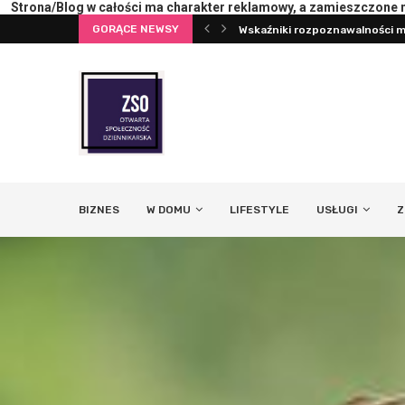
Strona/Blog w całości ma charakter reklamowy, a zamieszczone na
Wskaźniki rozpoznawalności ma
GORĄCE NEWSY
Pierwsza konsultacja z psych
BIZNES
W DOMU
LIFESTYLE
USŁUGI
Z