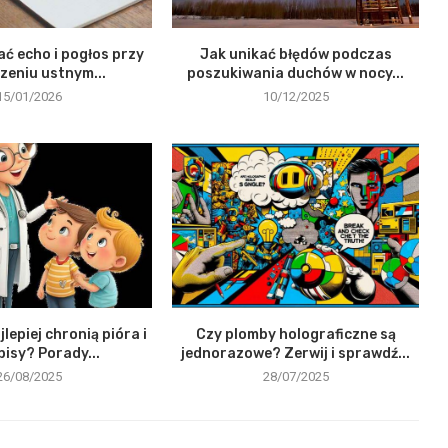
ać echo i pogłos przy
Jak unikać błędów podczas
zeniu ustnym...
poszukiwania duchów w nocy...
15/01/2026
10/12/2025
jlepiej chronią pióra i
Czy plomby holograficzne są
pisy? Porady...
jednorazowe? Zerwij i sprawdź...
26/08/2025
28/07/2025