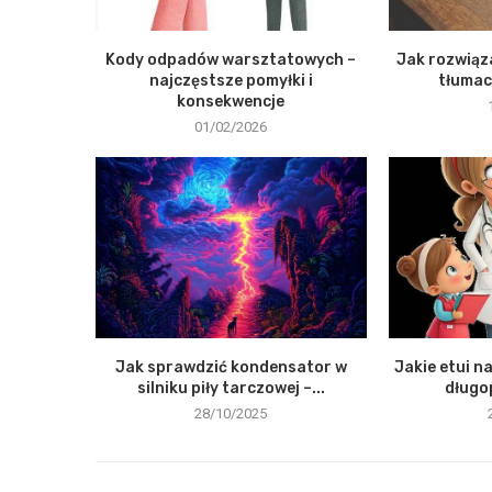
Kody odpadów warsztatowych –
Jak rozwiąz
najczęstsze pomyłki i
tłumac
konsekwencje
01/02/2026
Jak sprawdzić kondensator w
Jakie etui na
silniku piły tarczowej –...
długo
28/10/2025