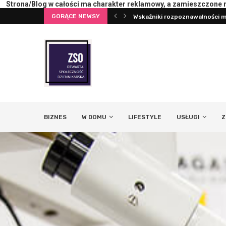
Strona/Blog w całości ma charakter reklamowy, a zamieszczone na
GORĄCE NEWSY
terii lub ekranu
Wskaźniki rozpoznawalności ma
BIZNES
W DOMU
LIFESTYLE
USŁUGI
Z