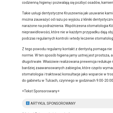
codzienną higienę i pozwalają się pozbyć osadów, kamie
Takie usługi dentystyczne Kruszewnia jak usuwanie kamien
można zauważyć od razu po wyjściu z kliniki dentystycznej
narażone na podrażnienia. Współczesna stomatologia K
nieprawidłowości, które nie w każdym przypadku dają obja
podczas regularnych kontroli i wtedy leczenie stomatolog
Z tego powodu regularny kontakt z dentystą pomaga nie tyl
normie. W ten sposób higiena jamy ustnej jest prostsza, a
długotrwałe. Właściwie realizowana prewencja redukuje r
bardziej zaawansowanych zabiegów, które często wymaga
stomatologia i traktować konsultacje jako wsparcie w t
do gabinetu w Tulcach, czynnego w godzinach 9.00-20.00
+Tekst Sponsorowany+
ARTYKUŁ SPONSOROWANY