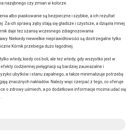
nia nazębnego czy zmian w kolorze.
ia albo piaskowanie są bezpieczne i szybkie, a ich rezultat
. Za ich sprawą zęby stają się gładsze i czystsze, a dziąsła mniej
órnik daje też szansę wczesnego zdiagnozowania
wy. Niekiedy niewielkie nieprawidłowości są dostrzegalne tylko
iczne Kórnik przebiega dużo łagodniej.
ko wtedy, kiedy coś boli, ale też wtedy, gdy wszystko jest w
 efekty codziennej pielęgnacji są bardziej zauważalne i
yzyko ubytków i stanu zapalnego, a także minimalizuje potrzebę
ją znacznych nakładów. Należy więc czerpać z tego, co oferuje
rosce o zdrowy uśmiech, a po dodatkowe informacje można udać się
.