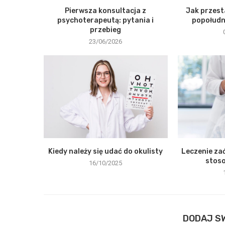
Pierwsza konsultacja z
Jak przest
psychoterapeutą: pytania i
popołudni
przebieg
23/06/2026
Kiedy należy się udać do okulisty
Leczenie zać
stos
16/10/2025
DODAJ S