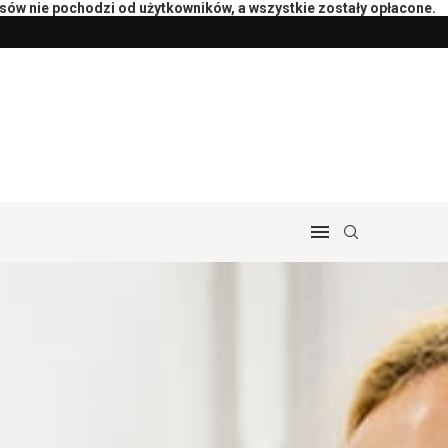
isów nie pochodzi od użytkowników, a wszystkie zostały opłacone.
peutą: pytania i przebieg
Przygotowanie księgowości do rozlicz