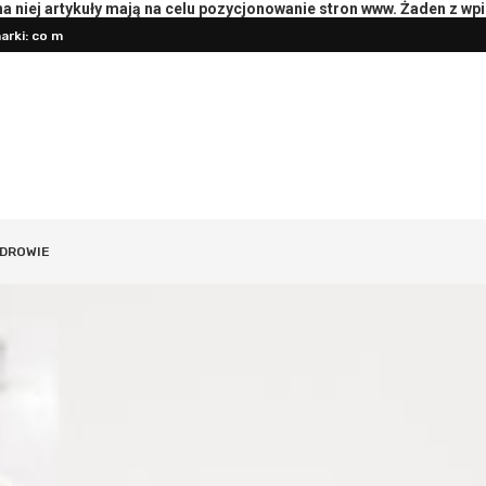
 niej artykuły mają na celu pozycjonowanie stron www. Żaden z wp
rki: co mierzyć
Pierwsza konsultacja z psychotera
DROWIE