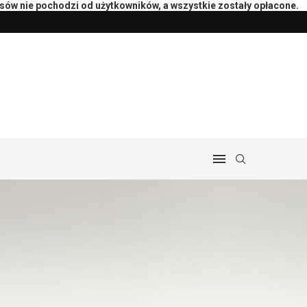
isów nie pochodzi od użytkowników, a wszystkie zostały opłacone.
peutą: pytania i przebieg
Przygotowanie księgowości do rozlicz