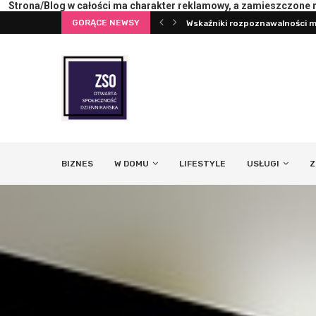
Strona/Blog w całości ma charakter reklamowy, a zamieszczone na
GORĄCE NEWSY
terii lub ekranu
Wskaźniki rozpoznawalności ma
BIZNES
W DOMU
LIFESTYLE
USŁUGI
Z