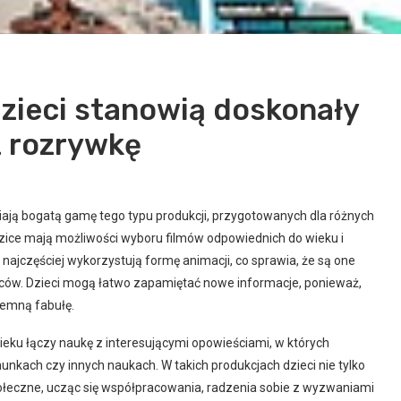
dzieci stanowią doskonały
z rozrywkę
niają bogatą gamę tego typu produkcji, przygotowanych dla różnych
zice mają możliwości wyboru filmów odpowiednich do wieku i
jczęściej wykorzystują formę animacji, co sprawia, że są one
orców. Dzieci mogą łatwo zapamiętać nowe informacje, ponieważ,
yjemną fabułę.
ieku łączy naukę z interesującymi opowieściami, w których
hunkach czy innych naukach. W takich produkcjach dzieci nie tylko
połeczne, ucząc się współpracowania, radzenia sobie z wyzwaniami