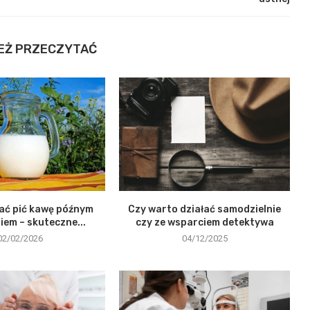
EŻ PRZECZYTAĆ
ać pić kawę późnym
Czy warto działać samodzielnie
em – skuteczne...
czy ze wsparciem detektywa
02/02/2026
04/12/2025