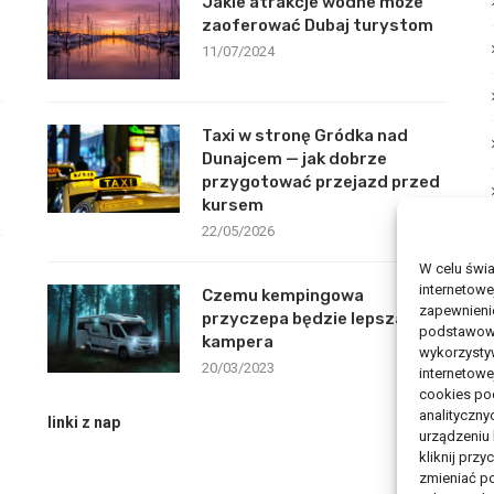
Jakie atrakcje wodne może
zaoferować Dubaj turystom
11/07/2024
Taxi w stronę Gródka nad
Dunajcem — jak dobrze
przygotować przejazd przed
kursem
22/05/2026
W celu świ
internetowe
Czemu kempingowa
zapewnienie
przyczepa będzie lepsza od
podstawowyc
kampera
wykorzysty
20/03/2023
internetowe
cookies pod
analityczny
linki z nap
urządzeniu
kliknij prz
zmieniać po