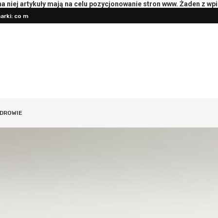
 niej artykuły mają na celu pozycjonowanie stron www. Żaden z wp
rki: co mierzyć
Pierwsza konsultacja z psychotera
DROWIE