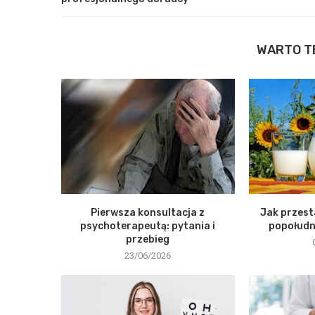
WARTO T
Pierwsza konsultacja z
Jak przest
psychoterapeutą: pytania i
popołudni
przebieg
23/06/2026