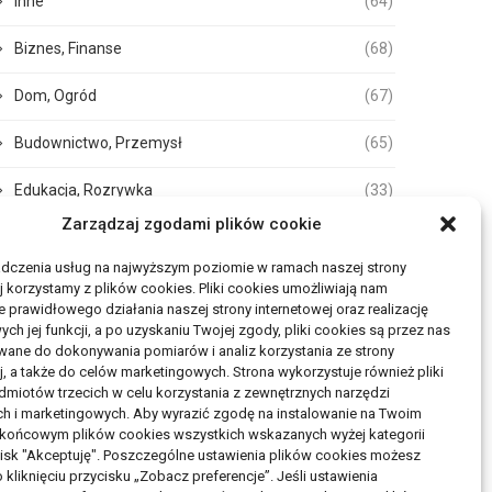
Inne
(64)
Biznes, Finanse
(68)
Dom, Ogród
(67)
Budownictwo, Przemysł
(65)
Edukacja, Rozrywka
(33)
Zarządzaj zgodami plików cookie
Zdrowie, Medycyna
(105)
adczenia usług na najwyższym poziomie w ramach naszej strony
Moda, Uroda
(17)
j korzystamy z plików cookies. Pliki cookies umożliwiają nam
 prawidłowego działania naszej strony internetowej oraz realizację
h jej funkcji, a po uzyskaniu Twojej zgody, pliki cookies są przez nas
Turystyka, Aktywność
(50)
wane do dokonywania pomiarów i analiz korzystania ze strony
j, a także do celów marketingowych. Strona wykorzystuje również pliki
Motoryzacja, Transport
(83)
miotów trzecich w celu korzystania z zewnętrznych narzędzi
ch i marketingowych. Aby wyrazić zgodę na instalowanie na Twoim
Usługi
(72)
 końcowym plików cookies wszystkich wskazanych wyżej kategorii
ycisk "Akceptuję". Poszczególne ustawienia plików cookies możesz
Technologie
(17)
 kliknięciu przycisku „Zobacz preferencje”. Jeśli ustawienia