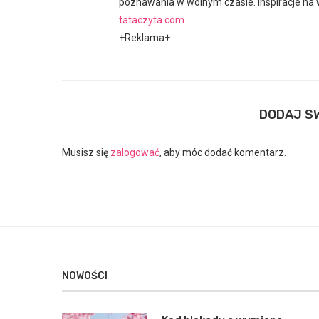
poznawania w wolnym czasie. Inspiracje na w
tataczyta.com
.
+Reklama+
DODAJ S
Musisz się
zalogować
, aby móc dodać komentarz.
NOWOŚCI