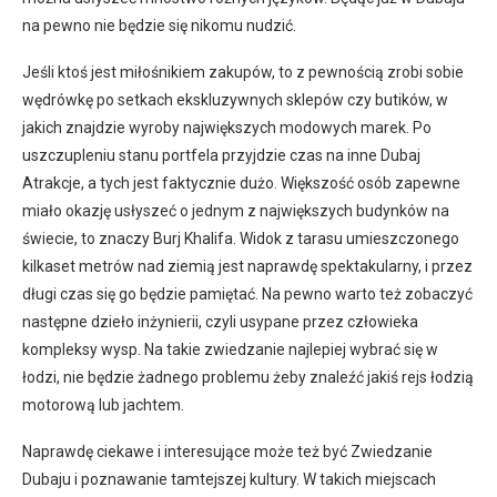
na pewno nie będzie się nikomu nudzić.
Jeśli ktoś jest miłośnikiem zakupów, to z pewnością zrobi sobie
wędrówkę po setkach ekskluzywnych sklepów czy butików, w
jakich znajdzie wyroby największych modowych marek. Po
uszczupleniu stanu portfela przyjdzie czas na inne Dubaj
Atrakcje, a tych jest faktycznie dużo. Większość osób zapewne
miało okazję usłyszeć o jednym z największych budynków na
świecie, to znaczy Burj Khalifa. Widok z tarasu umieszczonego
kilkaset metrów nad ziemią jest naprawdę spektakularny, i przez
długi czas się go będzie pamiętać. Na pewno warto też zobaczyć
następne dzieło inżynierii, czyli usypane przez człowieka
kompleksy wysp. Na takie zwiedzanie najlepiej wybrać się w
łodzi, nie będzie żadnego problemu żeby znaleźć jakiś rejs łodzią
motorową lub jachtem.
Naprawdę ciekawe i interesujące może też być Zwiedzanie
Dubaju i poznawanie tamtejszej kultury. W takich miejscach