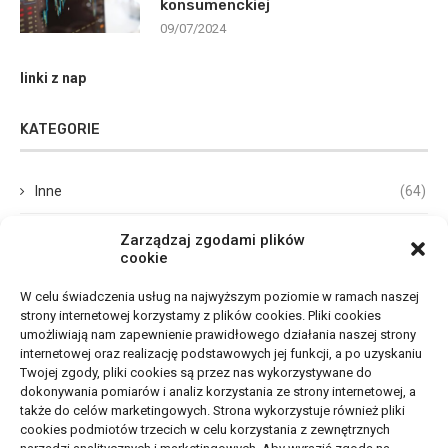
konsumenckiej
09/07/2024
linki z nap
KATEGORIE
Inne
(64)
Biznes, Finanse
(68)
Zarządzaj zgodami plików
cookie
Dom, Ogród
(67)
W celu świadczenia usług na najwyższym poziomie w ramach naszej
strony internetowej korzystamy z plików cookies. Pliki cookies
Budownictwo, Przemysł
(65)
umożliwiają nam zapewnienie prawidłowego działania naszej strony
internetowej oraz realizację podstawowych jej funkcji, a po uzyskaniu
Edukacja, Rozrywka
(33)
Twojej zgody, pliki cookies są przez nas wykorzystywane do
dokonywania pomiarów i analiz korzystania ze strony internetowej, a
Zdrowie, Medycyna
(105)
także do celów marketingowych. Strona wykorzystuje również pliki
cookies podmiotów trzecich w celu korzystania z zewnętrznych