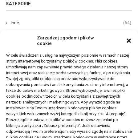
KATEGORIE
Inne
(64)
Biznes, Finanse
(68)
Zarządzaj zgodami plików
cookie
Dom, Ogród
(67)
W celu świadczenia usług na najwyższym poziomie w ramach naszej
strony internetowej korzystamy z plików cookies. Pliki cookies
Budownictwo, Przemysł
(65)
umożliwiają nam zapewnienie prawidłowego działania naszej strony
internetowej oraz realizację podstawowych jej funkcji, a po uzyskaniu
Edukacja, Rozrywka
(33)
Twojej zgody, pliki cookies są przez nas wykorzystywane do
dokonywania pomiarów i analiz korzystania ze strony internetowej, a
Zdrowie, Medycyna
(105)
także do celów marketingowych. Strona wykorzystuje również pliki
cookies podmiotów trzecich w celu korzystania z zewnętrznych
narzędzi analitycznych i marketingowych. Aby wyrazić zgodę na
Moda, Uroda
(17)
instalowanie na Twoim urządzeniu końcowym plików cookies
wszystkich wskazanych wyżej kategorii kliknij przycisk "Akceptuję".
Turystyka, Aktywność
(50)
Poszczególne ustawienia plików cookies możesz zmieniać po
kliknięciu przycisku „Zobacz preferencje”. Jeśli ustawienia
Motoryzacja, Transport
(83)
odpowiadają Twoim preferencjom, aby wyrazić zgodę na instalowanie
plików cookies na Twoim urządzeniu końcowym w wybranym przez