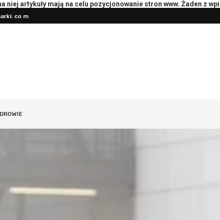
 niej artykuły mają na celu pozycjonowanie stron www. Żaden z wp
rki: co mierzyć
Pierwsza konsultacja z psychotera
DROWIE