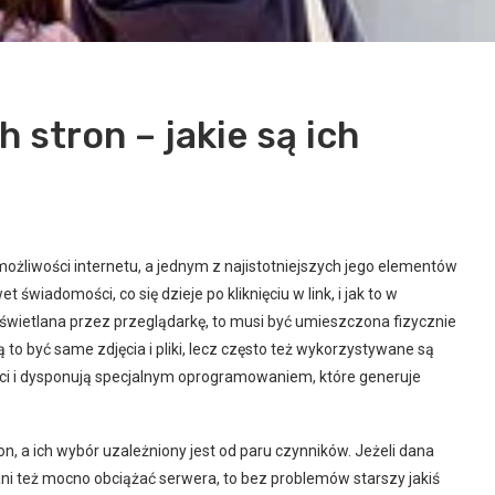
 stron – jakie są ich
liwości internetu, a jednym z najistotniejszych jego elementów
świadomości, co się dzieje po kliknięciu w link, i jak to w
świetlana przez przeglądarkę, to musi być umieszczona fizycznie
o być same zdjęcia i pliki, lecz często też wykorzystywane są
ieci i dysponują specjalnym oprogramowaniem, które generuje
on, a ich wybór uzależniony jest od paru czynników. Jeżeli dana
ni też mocno obciążać serwera, to bez problemów starszy jakiś