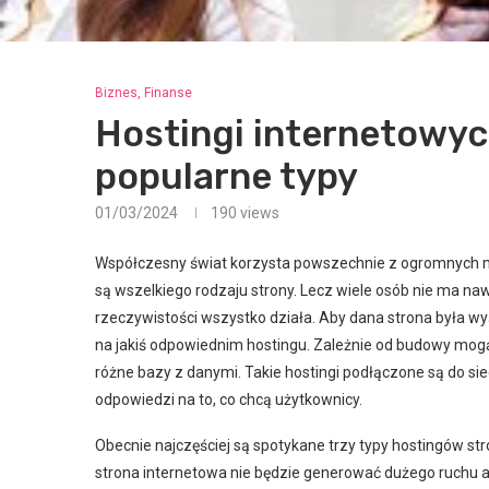
Biznes, Finanse
Hostingi internetowych
popularne typy
01/03/2024
190
views
Współczesny świat korzysta powszechnie z ogromnych moż
są wszelkiego rodzaju strony. Lecz wiele osób nie ma nawet 
rzeczywistości wszystko działa. Aby dana strona była wy
na jakiś odpowiednim hostingu. Zależnie od budowy mogą t
różne bazy z danymi. Takie hostingi podłączone są do s
odpowiedzi na to, co chcą użytkownicy.
Obecnie najczęściej są spotykane trzy typy hostingów str
strona internetowa nie będzie generować dużego ruchu a