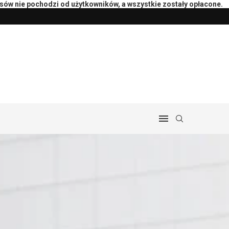
isów nie pochodzi od użytkowników, a wszystkie zostały opłacone.
peutą: pytania i przebieg
Przygotowanie księgowości do rozlicz