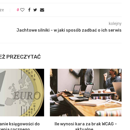
ze
0
kolejny
Jachtowe silniki – w jaki sposób zadbać o ich serwis
EŻ PRZECZYTAĆ
nie księgowości do
Ile wynosi kara za brak WCAG –
zenia rocznego
aktualne...