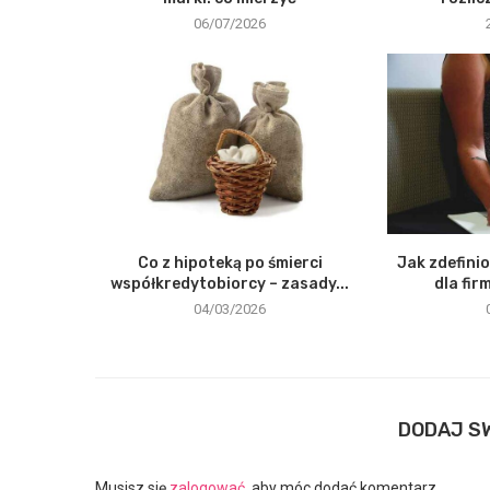
06/07/2026
Co z hipoteką po śmierci
Jak zdefini
współkredytobiorcy – zasady...
dla fir
04/03/2026
DODAJ S
Musisz się
zalogować
, aby móc dodać komentarz.