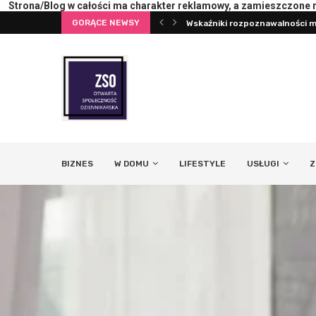
Strona/Blog w całości ma charakter reklamowy, a zamieszczone na
GORĄCE NEWSY
terii lub ekranu
Wskaźniki rozpoznawalności ma
BIZNES
W DOMU
LIFESTYLE
USŁUGI
Z