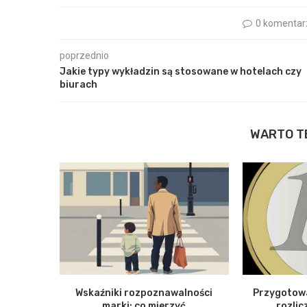
0 komentar
poprzednio
Jakie typy wykładzin są stosowane w hotelach czy
biurach
WARTO T
Wskaźniki rozpoznawalności
Przygotowa
marki: co mierzyć
rozlic