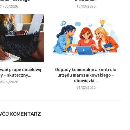
21/06/2026
16/03/2026
ować grupę docelową
Odpady komunalne a kontrola
my – skuteczny...
urzędu marszałkowskiego –
obowiązki...
05/02/2026
01/02/2026
WÓJ KOMENTARZ