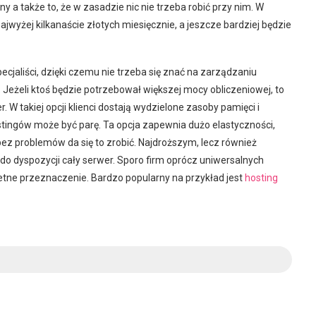
y a także to, że w zasadzie nic nie trzeba robić przy nim. W
ajwyżej kilkanaście złotych miesięcznie, a jeszcze bardziej będzie
ecjaliści, dzięki czemu nie trzeba się znać na zarządzaniu
eżeli ktoś będzie potrzebował większej mocy obliczeniowej, to
 W takiej opcji klienci dostają wydzielone zasoby pamięci i
ostingów może być parę. Ta opcja zapewnia dużo elastyczności,
bez problemów da się to zrobić. Najdroższym, lecz również
do dyspozycji cały serwer. Sporo firm oprócz uniwersalnych
tne przeznaczenie. Bardzo popularny na przykład jest
hosting