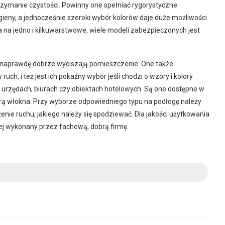
trzymanie czystości. Powinny one spełniać rygorystyczne
eny, a jednocześnie szeroki wybór kolorów daje duże możliwości
 na jedno i kilkuwarstwowe, wiele modeli zabezpieczonych jest
z naprawdę dobrze wyciszają pomieszczenie. One także
ch, i też jest ich pokaźny wybór jeśli chodzi o wzory i kolory.
h urzędach, biurach czy obiektach hotelowych. Są one dostępne w
kturą włókna. Przy wyborze odpowiedniego typu na podłogę należy
nie ruchu, jakiego należy się spodziewać. Dla jakości użytkowania
piej wykonany przez fachową, dobrą firmę.