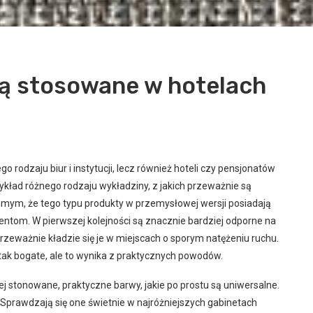
są stosowane w hotelach
rodzaju biur i instytucji, lecz również hoteli czy pensjonatów
kład różnego rodzaju wykładziny, z jakich przeważnie są
mym, że tego typu produkty w przemysłowej wersji posiadają
entom. W pierwszej kolejności są znacznie bardziej odporne na
zeważnie kładzie się je w miejscach o sporym natężeniu ruchu.
 tak bogate, ale to wynika z praktycznych powodów.
zej stonowane, praktyczne barwy, jakie po prostu są uniwersalne.
 Sprawdzają się one świetnie w najróżniejszych gabinetach