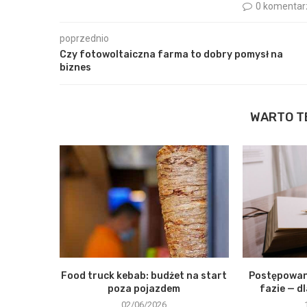
0 komentar
poprzednio
Czy fotowoltaiczna farma to dobry pomysł na
biznes
WARTO T
Food truck kebab: budżet na start
Postępowani
poza pojazdem
fazie — d
02/06/2026