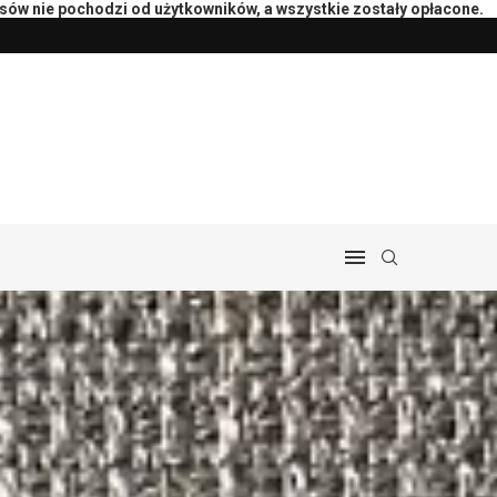
isów nie pochodzi od użytkowników, a wszystkie zostały opłacone.
liczenia rocznego
Jak wygodnie zaplanować przejazd taxi 