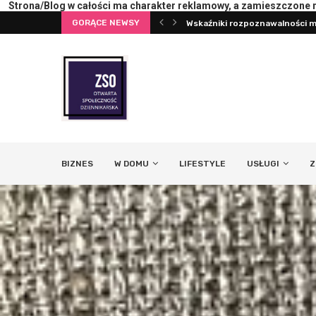
Strona/Blog w całości ma charakter reklamowy, a zamieszczone na
Wskaźniki rozpoznawalności ma
GORĄCE NEWSY
Pierwsza konsultacja z psych
BIZNES
W DOMU
LIFESTYLE
USŁUGI
Z