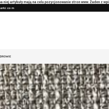
 niej artykuły mają na celu pozycjonowanie stron www. Żaden z wp
rki: co mierzyć
Przygotowanie księgowości do roz
oterapeutą: pytania i przebieg
DROWIE