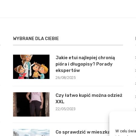
WYBRANE DLA CIEBIE
Jakie etui najlepiej chronią
pióra i długopisy? Porady
ekspertów
26/08/2025
Czy łatwo kupić można odzież
XXL
22/05/2023
W celu świ
Co sprawdzić w mieszkaniu