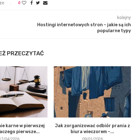
ze
0
kolejny
Hostingi internetowych stron – jakie są ich
popularne typy
EŻ PRZECZYTAĆ
e karne w pierwszej
Jak zorganizować odbiór prania z
laczego pierwsze...
biura wieczorem –...
17/04/2026
09/01/2026