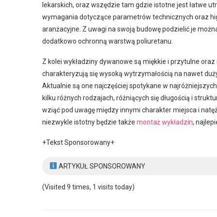
lekarskich, oraz wszędzie tam gdzie istotne jest łatwe u
wymagania dotyczące parametrów technicznych oraz higi
aranżacyjne. Z uwagi na swoją budowę podzielić je można
dodatkowo ochronną warstwą poliuretanu.
Z kolei wykładziny dywanowe są miękkie i przytulne ora
charakteryzują się wysoką wytrzymałością na nawet duży ru
Aktualnie są one najczęściej spotykane w najróżniejszyc
kilku różnych rodzajach, różniących się długością i stru
wziąć pod uwagę między innymi charakter miejsca i natęże
niezwykle istotny będzie także
montaż wykładzin
, najle
+Tekst Sponsorowany+
ARTYKUŁ SPONSOROWANY
(Visited 9 times, 1 visits today)