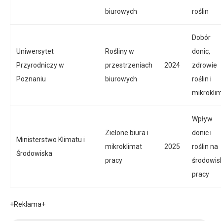
biurowych
roślin
Dobór
Uniwersytet
Rośliny w
donic,
Przyrodniczy w
przestrzeniach
2024
zdrowie
Poznaniu
biurowych
roślin i
mikrokli
Wpływ
Zielone biura i
donic i
Ministerstwo Klimatu i
mikroklimat
2025
roślin na
Środowiska
pracy
środowis
pracy
+Reklama+