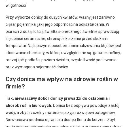
wilgotności.
Przy wyborze donicy do dużych kwiatów, ważny jest zarówno
ciężar pojemnika, jak i jego odporność na odkształcenia. W
biurach z dużą ilością światła słonecznego świetnie sprawdzają
się donice ceramiczne, chroniące korzenie przed skokami
temperatur. Najlepszym sposobem minimalizowania błędów jest
stosowanie checklisty, w której uwzględnione są: gatunek rośliny,
rodzaj i pH podłoża, poziom światła, częstotliwość podlewania
oraz wymagana pojemność donicy.
Czy donica ma wpływ na zdrowie roślin w
firmie?
Tak, niewłaściwy dobór donicy prowadzi do osłabienia i
chorób roślin biurowych.
Donica bez odpływu powoduje zastój
wody, a zbyt szczelny materiał sprzyja rozwojowi patogenów.
Niewłaściwa średnica ogranicza dostęp tlenu do korzeni. Zbyt
mała pojemność podłoża powoduje szybkie przesuszenie i stres