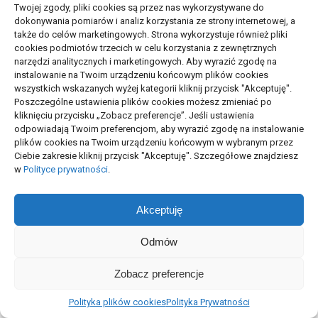
15/06/2026
10/06/2026
Twojej zgody, pliki cookies są przez nas wykorzystywane do
dokonywania pomiarów i analiz korzystania ze strony internetowej, a
także do celów marketingowych. Strona wykorzystuje również pliki
cookies podmiotów trzecich w celu korzystania z zewnętrznych
narzędzi analitycznych i marketingowych. Aby wyrazić zgodę na
instalowanie na Twoim urządzeniu końcowym plików cookies
wszystkich wskazanych wyżej kategorii kliknij przycisk "Akceptuję".
Poszczególne ustawienia plików cookies możesz zmieniać po
kliknięciu przycisku „Zobacz preferencje”. Jeśli ustawienia
NOWOŚCI
odpowiadają Twoim preferencjom, aby wyrazić zgodę na instalowanie
plików cookies na Twoim urządzeniu końcowym w wybranym przez
Ciebie zakresie kliknij przycisk "Akceptuję". Szczegółowe znajdziesz
Kod blokady a wymiana baterii lub
w
Polityce prywatności
.
ekranu
05/08/2026
Akceptuję
Odmów
Wskaźniki rozpoznawalności marki:
co mierzyć
Zobacz preferencje
06/07/2026
Polityka plików cookies
Polityka Prywatności