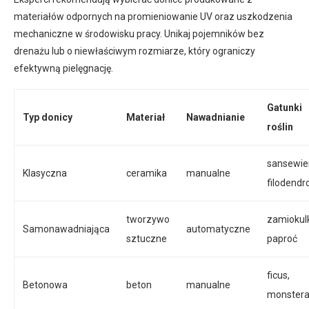
materiałów odpornych na promieniowanie UV oraz uszkodzenia
mechaniczne w środowisku pracy. Unikaj pojemników bez
drenażu lub o niewłaściwym rozmiarze, który ograniczy
efektywną pielęgnację.
Gatunki
Typ donicy
Materiał
Nawadnianie
roślin
sansewier
Klasyczna
ceramika
manualne
filodendr
tworzywo
zamiokul
Samonawadniająca
automatyczne
sztuczne
paproć
ficus,
Betonowa
beton
manualne
monster