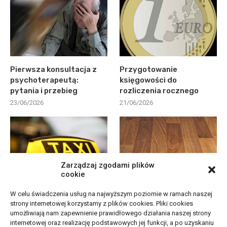
Pierwsza konsultacja z
Przygotowanie
psychoterapeutą:
księgowości do
pytania i przebieg
rozliczenia rocznego
23/06/2026
21/06/2026
Zarządzaj zgodami plików
cookie
Jak wygodnie
Deska podłogowa do
W celu świadczenia usług na najwyższym poziomie w ramach naszej
strony internetowej korzystamy z plików cookies. Pliki cookies
zaplanować przejazd taxi
salonu: jak porównać ją
umożliwiają nam zapewnienie prawidłowego działania naszej strony
w okolicy Starego...
z...
internetowej oraz realizację podstawowych jej funkcji, a po uzyskaniu