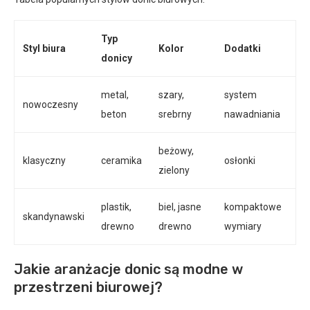
Typ
Styl biura
Kolor
Dodatki
donicy
metal,
szary,
system
nowoczesny
beton
srebrny
nawadniania
beżowy,
klasyczny
ceramika
osłonki
zielony
plastik,
biel, jasne
kompaktowe
skandynawski
drewno
drewno
wymiary
Jakie aranżacje donic są modne w
przestrzeni biurowej?