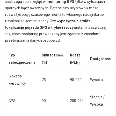
zastrzega sobie wgląd w
monitoring GPS
tylko w sytuacjach
spornych bądź awaryjnych. Potencjalny użytkownik może
rozważyć opcję czasowego montażu własnego nadajnika po
uzyskaniu pisemnej zgody. Czy
wypożyczalnia widzi
lokalizację pojazdu GPS w trybie rzeczywistym
? Zazwyczaj
tak, choć monitoring prowadzony jest zgodnie z zasadami
przetwarzania danych osobowych.
Typ
Skuteczność
Koszt
Dostępność
zabezpieczenia
(%)
(PLN)
Blokada
75
90-220
Wysoka
kierownicy
Średnia /
GPS
90
200-450
Wysoka