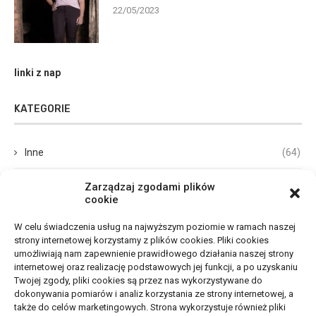
22/05/2023
linki z nap
KATEGORIE
Inne
(64)
Biznes, Finanse
(68)
Zarządzaj zgodami plików
cookie
Dom, Ogród
(67)
W celu świadczenia usług na najwyższym poziomie w ramach naszej
strony internetowej korzystamy z plików cookies. Pliki cookies
Budownictwo, Przemysł
(65)
umożliwiają nam zapewnienie prawidłowego działania naszej strony
internetowej oraz realizację podstawowych jej funkcji, a po uzyskaniu
Edukacja, Rozrywka
(33)
Twojej zgody, pliki cookies są przez nas wykorzystywane do
dokonywania pomiarów i analiz korzystania ze strony internetowej, a
Zdrowie, Medycyna
(105)
także do celów marketingowych. Strona wykorzystuje również pliki