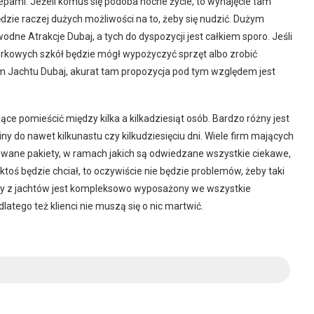
pami. Jeżeli komuś się podoba nocne życie, to wynajęcie tam
zie raczej dużych możliwości na to, żeby się nudzić. Dużym
dne Atrakcje Dubaj, a tych do dyspozycji jest całkiem sporo. Jeśli
nurkowych szkół będzie mógł wypożyczyć sprzęt albo zrobić
m Jachtu Dubaj, akurat tam propozycja pod tym względem jest
ące pomieścić między kilka a kilkadziesiąt osób. Bardzo różny jest
y do nawet kilkunastu czy kilkudziesięciu dni. Wiele firm mających
towane pakiety, w ramach jakich są odwiedzane wszystkie ciekawe,
 ktoś będzie chciał, to oczywiście nie będzie problemów, żeby taki
ażdy z jachtów jest kompleksowo wyposażony we wszystkie
latego też klienci nie muszą się o nic martwić.