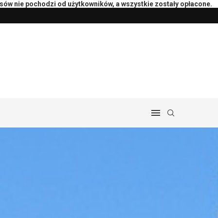
isów nie pochodzi od użytkowników, a wszystkie zostały opłacone.
peutą: pytania i przebieg
Przygotowanie księgowości do rozlicz