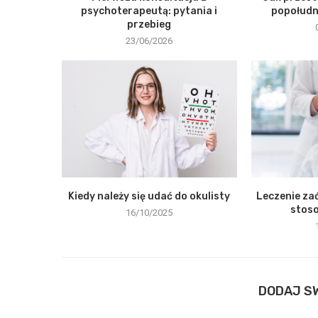
psychoterapeutą: pytania i
popołudni
przebieg
23/06/2026
Kiedy należy się udać do okulisty
Leczenie zać
stos
16/10/2025
DODAJ S