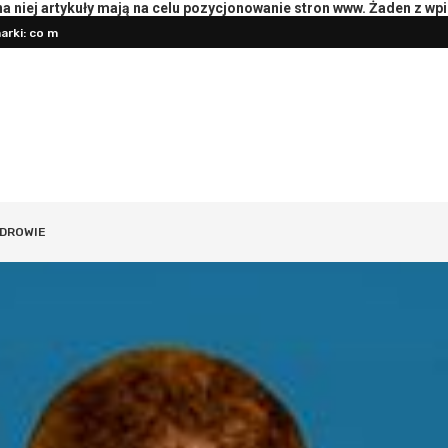
 niej artykuły mają na celu pozycjonowanie stron www. Żaden z wp
rki: co mierzyć
Pierwsza konsultacja z psychotera
DROWIE