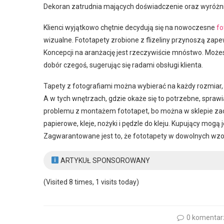
Dekoran zatrudnia mających doświadczenie oraz wyróżni
Klienci wyjątkowo chętnie decydują się na nowoczesne
fo
wizualne. Fototapety zrobione z flizeliny przynoszą zape
Koncepcji na aranżację jest rzeczywiście mnóstwo. Możes
dobór czegoś, sugerując się radami obsługi klienta.
Tapety z fotografiami można wybierać na każdy rozmiar,
A w tych wnętrzach, gdzie okaże się to potrzebne, sprawi
problemu z montażem fototapet, bo można w sklepie zaopa
papierowe, kleje, nożyki i pędzle do kleju. Kupujący mo
Zagwarantowane jest to, że fototapety w dowolnych wzor
ARTYKUŁ SPONSOROWANY
(Visited 8 times, 1 visits today)
0 komentar