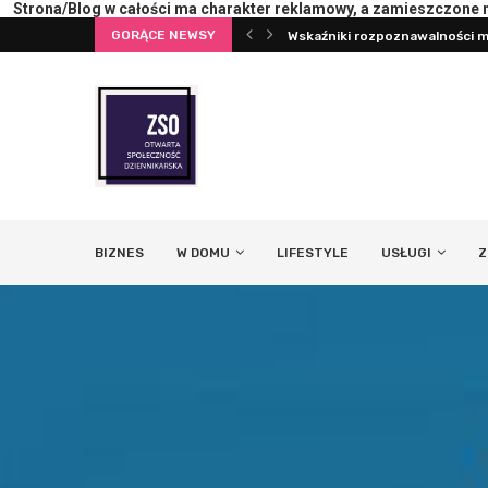
Strona/Blog w całości ma charakter reklamowy, a zamieszczone na
GORĄCE NEWSY
terii lub ekranu
Wskaźniki rozpoznawalności ma
BIZNES
W DOMU
LIFESTYLE
USŁUGI
Z