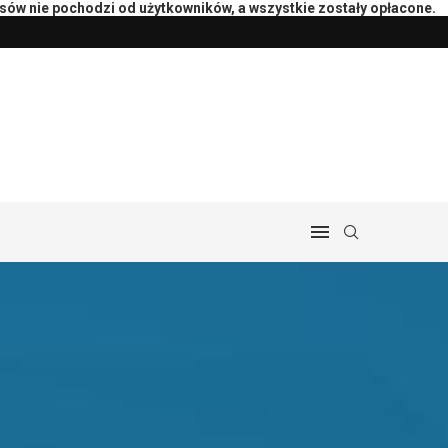
isów nie pochodzi od użytkowników, a wszystkie zostały opłacone.
peutą: pytania i przebieg
Przygotowanie księgowości do rozlicz