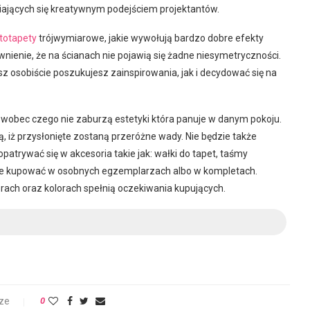
ających się kreatywnym podejściem projektantów.
totapety
trójwymiarowe, jakie wywołują bardzo dobre efekty
wnienie, że na ścianach nie pojawią się żadne niesymetryczności.
z osobiście poszukujesz zainspirowania, jak i decydować się na
 wobec czego nie zaburzą estetyki która panuje w danym pokoju.
ą, iż przysłonięte zostaną przeróżne wady. Nie będzie także
trywać się w akcesoria takie jak: wałki do tapet, taśmy
gą je kupować w osobnych egzemplarzach albo w kompletach.
ach oraz kolorach spełnią oczekiwania kupujących.
ze
0