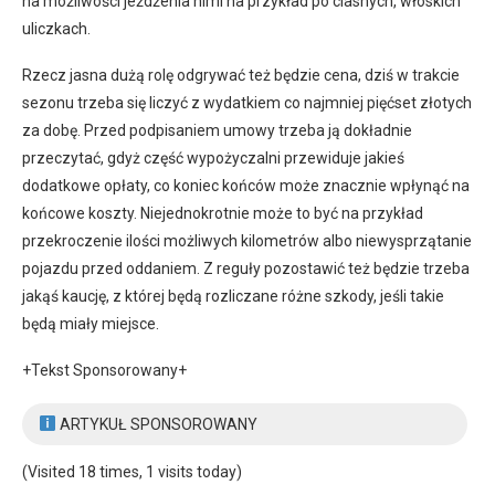
na możliwości jeżdżenia nimi na przykład po ciasnych, włoskich
uliczkach.
Rzecz jasna dużą rolę odgrywać też będzie cena, dziś w trakcie
sezonu trzeba się liczyć z wydatkiem co najmniej pięćset złotych
za dobę. Przed podpisaniem umowy trzeba ją dokładnie
przeczytać, gdyż część wypożyczalni przewiduje jakieś
dodatkowe opłaty, co koniec końców może znacznie wpłynąć na
końcowe koszty. Niejednokrotnie może to być na przykład
przekroczenie ilości możliwych kilometrów albo niewysprzątanie
pojazdu przed oddaniem. Z reguły pozostawić też będzie trzeba
jakąś kaucję, z której będą rozliczane różne szkody, jeśli takie
będą miały miejsce.
+Tekst Sponsorowany+
ARTYKUŁ SPONSOROWANY
(Visited 18 times, 1 visits today)