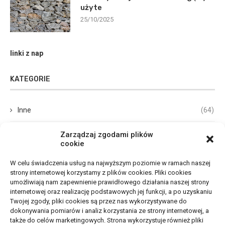
użyte
25/10/2025
linki z nap
KATEGORIE
Inne
(64)
Biznes, Finanse
(68)
Zarządzaj zgodami plików
cookie
Dom, Ogród
(67)
W celu świadczenia usług na najwyższym poziomie w ramach naszej
strony internetowej korzystamy z plików cookies. Pliki cookies
Budownictwo, Przemysł
(65)
umożliwiają nam zapewnienie prawidłowego działania naszej strony
internetowej oraz realizację podstawowych jej funkcji, a po uzyskaniu
Edukacja, Rozrywka
(33)
Twojej zgody, pliki cookies są przez nas wykorzystywane do
dokonywania pomiarów i analiz korzystania ze strony internetowej, a
Zdrowie, Medycyna
(105)
także do celów marketingowych. Strona wykorzystuje również pliki