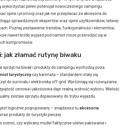
wolą wykorzystać pełen potencjał nowoczesnego campingu.
 opinii i promocji oraz jak nie przepłacać za akcesoria do
hając sprawdzonych ekspertów oraz opinii użytkowników, łatwiej
ach. Poznaj zestawienie trendów, funkcjonalności i elementów,
kcie nawet krótki wyjazd pod namiot może przerodzić się w
nych kompromisów.
: jak złamać rutynę biwaku
ie sprzęt na biwak i produkty do campingu wychodzą poza
miot turystyczny
czy karimata – standardem stały się
do survivalu i elektronikę off-grid. Wyróżniają się rozwiązania
rozpiętość cenowa i jakościowa daje realną wolność wyboru. Wielość
dualny zestaw sprzętu dopasowany do trybu wyjazdu.
 jest logicznie pogrupowany – znajdziesz tu
akcesoria
raz produkty do turystyki pieszej.
o ocenić, czy wybrany model faktycznie ułatwi pakowanie i