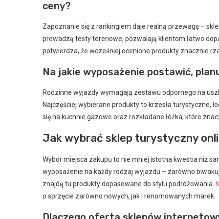
ceny?
Zapoznanie się z rankingiem daje realną przewagę – sklep
prowadzą testy terenowe, pozwalają klientom łatwo do
potwierdza, że wcześniej ocenione produkty znacznie rzadz
Na jakie wyposażenie postawić, plan
Rodzinne wyjazdy wymagają zestawu odpornego na uszko
Najczęściej wybierane produkty to krzesła turystyczne, l
się na kuchnie gazowe oraz rozkładane łóżka, które zna
Jak wybrać sklep turystyczny onl
Wybór miejsca zakupu to nie mniej istotna kwestia niż s
wyposażenie na każdy rodzaj wyjazdu – zarówno biwakując
znajdą tu produkty dopasowane do stylu podróżowania.
o sprzęcie zarówno nowych, jak i renomowanych marek.
Dlaczego oferta sklepów internetow