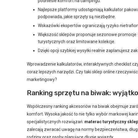
podniesie komfort na campingu.
Najlepsze platformy udostępniają kalkulator pakowan
podpowiada, jakie sprzęty są niezbędne.
Wskazówki ekspertów ograniczają ryzyko nietrafio
Większość sklepów proponuje sezonowe promocje – 
turystycznych oraz limitowane kolekcje.
Dzięki opcji szybkiej wysyłki realnie zaplanujesz za
Wprowadzenie kalkulatorów, interaktywnych checklist cz
coraz lepszych narzędzi. Czy taki sklep online rzeczywiś
marketingowy?
Ranking sprzętu na biwak: wyjąt
Współczesny ranking akcesoriów na biwak obejmuje zaró
komfort. Wysoka jakość to nie tylko wybór markowej karim
specjalistycznych rozwiązań:
materac turystyczny skle
zalecają zwracać uwagę na normy bezpieczeństwa, długoś
rodziny oraz osoby planujące długie wyjazdy.