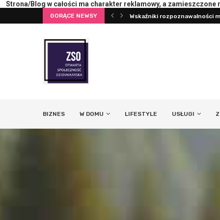
Wskaźniki rozpoznawalności ma
Strona/Blog w całości ma charakter reklamowy, a zamieszczone na
GORĄCE NEWSY
Pierwsza konsultacja z psych
BIZNES
W DOMU
LIFESTYLE
USŁUGI
Z