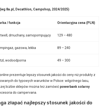
(wg 8a.pl, Decathlon, Campshop, 2024/2025)
rka / funkcja
Orientacyjna cena (PLN)
twell, dmuchany, samopompujący
129 – 480
mpingaz, gazowa, lekka
89 – 240
tzl, wodoodporna
49 – 300
online prezentuje lepszy stosunek jakości do ceny niż produkty z
kowanych do typowych warunków w Polsce: wilgotnego lasu,
szej liczbie sklepów można też zamówić
powerbank solarny
akcesoria do campervana.
ga złapać najlepszy stosunek jakości do