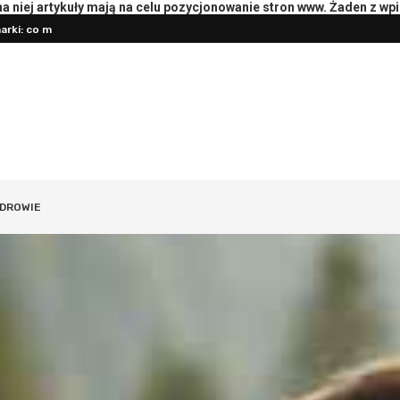
rki: co mierzyć
 niej artykuły mają na celu pozycjonowanie stron www. Żaden z wp
Przygotowanie księgowości do roz
oterapeutą: pytania i przebieg
DROWIE