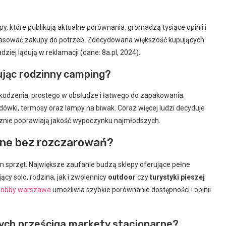
y, które publikują aktualne porównania, gromadzą tysiące opinii i
pasować zakupy do potrzeb. Zdecydowana większość kupujących
iej lądują w reklamacji (dane: 8a.pl, 2024).
ując rodzinny camping?
dzenia, prostego w obsłudze i łatwego do zapakowania.
odówki, termosy oraz lampy na biwak. Coraz więcej ludzi decyduje
cznie poprawiają jakość wypoczynku najmłodszych.
ine bez rozczarowań?
am sprzęt. Największe zaufanie budzą sklepy oferujące pełne
y solo, rodzina, jak i zwolennicy
outdoor
czy
turystyki pieszej
hobby warszawa
umożliwia szybkie porównanie dostępności i opinii
ych prześciga markety stacjonarne?