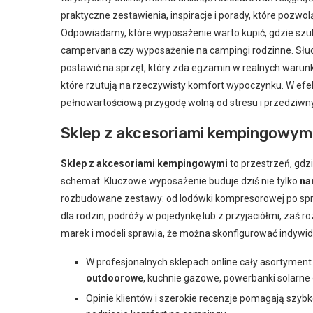
praktyczne zestawienia, inspiracje i porady, które poz
Odpowiadamy, które wyposażenie warto kupić, gdzie szukać
campervana czy wyposażenie na campingi rodzinne. Słuc
postawić na sprzęt, który zda egzamin w realnych warunk
które rzutują na rzeczywisty komfort wypoczynku. W efe
pełnowartościową przygodę wolną od stresu i przedziw
Sklep z akcesoriami kempingowymi
Sklep z akcesoriami kempingowymi
to przestrzeń, gdz
schemat. Kluczowe wyposażenie buduje dziś nie tylko
na
rozbudowane zestawy: od lodówki kompresorowej po sprzęt 
dla rodzin, podróży w pojedynkę lub z przyjaciółmi, zaś 
marek i modeli sprawia, że można skonfigurować indywi
W profesjonalnych sklepach online cały asortyment
outdoorowe
, kuchnie gazowe, powerbanki solarne o
Opinie klientów i szerokie recenzje pomagają szybk