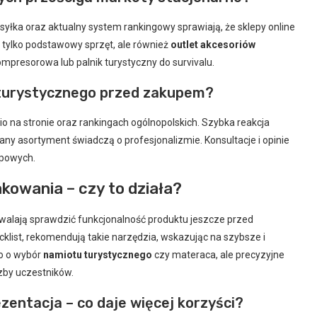
yłka oraz aktualny system rankingowy sprawiają, że sklepy online
 tylko podstawowy sprzęt, ale również
outlet akcesoriów
mpresorowa lub palnik turystyczny do survivalu.
 turystycznego przed zakupem?
o na stronie oraz rankingach ogólnopolskich. Szybka reakcja
sany asortyment świadczą o profesjonalizmie. Konsultacje i opinie
upowych.
akowania – czy to działa?
alają sprawdzić funkcjonalność produktu jeszcze przed
ecklist, rekomendują takie narzędzia, wskazując na szybsze i
ko o wybór
namiotu turystycznego
czy materaca, ale precyzyjne
zby uczestników.
zentacja – co daje więcej korzyści?