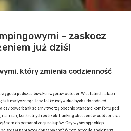
kempingowymi – zaskocz
eniem już dziś!
wymi, który zmienia codzienność
t wygoda podczas biwaku i wypraw outdoor. W ostatnich latach
rzętu turystycznego, lecz także indywidualnych udogodnień.
zna czy powerbank solarny tworzą obecnie standard komfortu pod
tę na miarę konkretnych potrzeb. Ranking akcesoriów outdoor oraz
dejściem do personalizacji zakupów. Czy wybierając sklep
ąć po sprzęt naprawdę dopasowany? W tym artykule znajdziesz