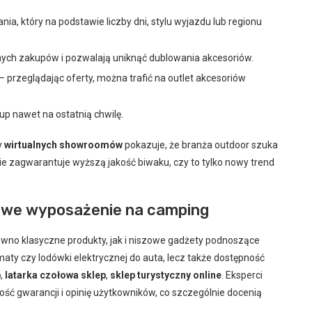
ia, który na podstawie liczby dni, stylu wyjazdu lub regionu
nych zakupów i pozwalają uniknąć dublowania akcesoriów.
przeglądając oferty, można trafić na outlet akcesoriów
kup nawet na ostatnią chwilę.
y
wirtualnych showroomów
pokazuje, że branża outdoor szuka
cie zagwarantuje wyższą jakość biwaku, czy to tylko nowy trend
kowe wyposażenie na camping
wno klasyczne produkty, jak i niszowe gadżety podnoszące
aty czy lodówki elektrycznej do auta, lecz także dostępność
p
,
latarka czołowa sklep
,
sklep turystyczny online
. Eksperci
ć gwarancji i opinię użytkowników, co szczególnie docenią