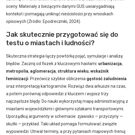
oceny. Materiały z bieżącymi danymi GUS uwiarygadniają
kontekst i pomagają uniknąć nieścisłości przy wnioskach
opisowych (Źródło: Epodreczniki, 2024).
Jak skutecznie przygotować się do
testu o miastach i ludności?
Skuteczna strategia łączy powtórkę pojęć, symulacje i analizę
błędów. Zacznij od fiszek z kluczowymi hasłami:
urbanizacja
,
metropolia
,
aglomeracja
,
struktura wieku
,
wskaźnik
feminizacji
. Przećwicz szybkie obliczenia
gęstość zaludnienia
oraz interpretację kartogramów. Rozwiąż dwa arkusze na czas,
a potem porównaj odpowiedzi z kluczem i wypisz trzy
najczęstsze błędy. Do nauki wykorzystaj mapę administracyjną z
miastami wojewódzkimi i głównymi szlakami transportowymi.
Uporządkuj argumenty w schemacie: zjawisko — przyczyny —
skutki — przykład. Taki układ pomaga formułować zwięzłe
wypowiedzi. Utrwal terminy, a przy pytaniach mapowych trenuj