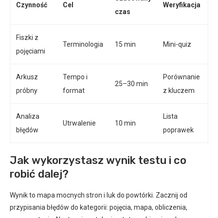
Czynność
Cel
Weryfikacja
czas
Fiszki z
Terminologia
15 min
Mini-quiz
pojęciami
Arkusz
Tempo i
Porównanie
25–30 min
próbny
format
z kluczem
Analiza
Lista
Utrwalenie
10 min
błędów
poprawek
Jak wykorzystasz wynik testu i co
robić dalej?
Wynik to mapa mocnych stron i luk do powtórki. Zacznij od
przypisania błędów do kategorii: pojęcia, mapa, obliczenia,