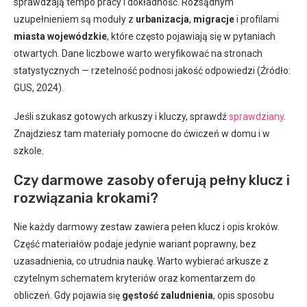
sprawdzają tempo pracy i dokładność. Rozsądnym
uzupełnieniem są moduły z
urbanizacja
,
migracje
i profilami
miasta wojewódzkie
, które często pojawiają się w pytaniach
otwartych. Dane liczbowe warto weryfikować na stronach
statystycznych — rzetelność podnosi jakość odpowiedzi (Źródło:
GUS, 2024).
Jeśli szukasz gotowych arkuszy i kluczy, sprawdź
sprawdziany
.
Znajdziesz tam materiały pomocne do ćwiczeń w domu i w
szkole.
Czy darmowe zasoby oferują pełny klucz i
rozwiązania krokami?
Nie każdy darmowy zestaw zawiera pełen klucz i opis kroków.
Część materiałów podaje jedynie wariant poprawny, bez
uzasadnienia, co utrudnia naukę. Warto wybierać arkusze z
czytelnym schematem kryteriów oraz komentarzem do
obliczeń. Gdy pojawia się
gęstość zaludnienia
, opis sposobu