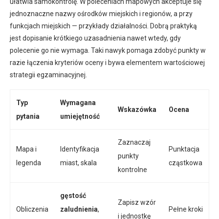
ułatwia samokontrolę. W poleceniach mapowych akceptuje się
jednoznaczne nazwy ośrodków miejskich i regionów, a przy
funkcjach miejskich — przykłady działalności. Dobrą praktyką
jest dopisanie krótkiego uzasadnienia nawet wtedy, gdy
polecenie go nie wymaga. Taki nawyk pomaga zdobyć punkty w
razie łączenia kryteriów oceny i bywa elementem wartościowej
strategii egzaminacyjnej.
Typ
Wymagana
Wskazówka
Ocena
pytania
umiejętność
Zaznaczaj
Mapa i
Identyfikacja
Punktacja
punkty
legenda
miast, skala
cząstkowa
kontrolne
gęstość
Zapisz wzór
Obliczenia
zaludnienia
,
Pełne kroki
i jednostkę