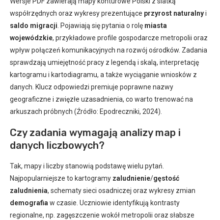
Wersje PDF zawierają mapy konturowe Polski z siatką
współrzędnych oraz wykresy prezentujące
przyrost naturalny
i
saldo migracji
. Pojawiają się pytania o rolę
miasta
wojewódzkie
, przykładowe profile gospodarcze metropolii oraz
wpływ połączeń komunikacyjnych na rozwój ośrodków. Zadania
sprawdzają umiejętność pracy z legendą i skalą, interpretację
kartogramu i kartodiagramu, a także wyciąganie wniosków z
danych. Klucz odpowiedzi premiuje poprawne nazwy
geograficzne i zwięzłe uzasadnienia, co warto trenować na
arkuszach próbnych (Źródło: Epodreczniki, 2024).
Czy zadania wymagają analizy map i
danych liczbowych?
Tak, mapy i liczby stanowią podstawę wielu pytań.
Najpopularniejsze to kartogramy
zaludnienie
/
gęstość
zaludnienia
, schematy sieci osadniczej oraz wykresy zmian
demografia
w czasie. Uczniowie identyfikują kontrasty
regionalne, np. zagęszczenie wokół metropolii oraz słabsze