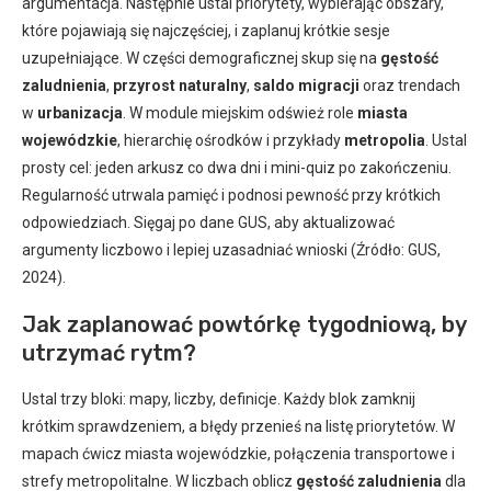
argumentacja. Następnie ustal priorytety, wybierając obszary,
które pojawiają się najczęściej, i zaplanuj krótkie sesje
uzupełniające. W części demograficznej skup się na
gęstość
zaludnienia
,
przyrost naturalny
,
saldo migracji
oraz trendach
w
urbanizacja
. W module miejskim odśwież role
miasta
wojewódzkie
, hierarchię ośrodków i przykłady
metropolia
. Ustal
prosty cel: jeden arkusz co dwa dni i mini-quiz po zakończeniu.
Regularność utrwala pamięć i podnosi pewność przy krótkich
odpowiedziach. Sięgaj po dane GUS, aby aktualizować
argumenty liczbowo i lepiej uzasadniać wnioski (Źródło: GUS,
2024).
Jak zaplanować powtórkę tygodniową, by
utrzymać rytm?
Ustal trzy bloki: mapy, liczby, definicje. Każdy blok zamknij
krótkim sprawdzeniem, a błędy przenieś na listę priorytetów. W
mapach ćwicz miasta wojewódzkie, połączenia transportowe i
strefy metropolitalne. W liczbach oblicz
gęstość zaludnienia
dla