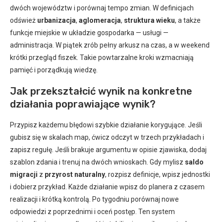
dwóch województw i porównaj tempo zmian. W definicjach
odśwież
urbanizacja
,
aglomeracja
,
struktura wieku
, a także
funkcje miejskie w układzie gospodarka — usługi —
administracja. W piątek zrób pełny arkusz na czas, a w weekend
krótki przegląd fiszek. Takie powtarzalne kroki wzmacniają
pamięć i porządkują wiedzę.
Jak przekształcić wynik na konkretne
działania poprawiające wynik?
Przypisz każdemu błędowi szybkie działanie korygujące. Jeśli
gubisz się w skalach map, ćwicz odczyt w trzech przykładach i
zapisz regułę. Jeśli brakuje argumentu w opisie zjawiska, dodaj
szablon zdania i trenuj na dwóch wnioskach. Gdy mylisz
saldo
migracji
z
przyrost naturalny
, rozpisz definicje, wpisz jednostki
i dobierz przykład. Każde działanie wpisz do planera z czasem
realizacji i krótką kontrolą. Po tygodniu porównaj nowe
odpowiedzi z poprzednimi i oceń postęp. Ten system