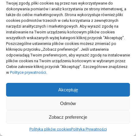
Twojej zgody, pliki cookies są przez nas wykorzystywane do
dokonywania pomiarów i analiz korzystania ze strony internetowej, a
Kod blokady a wymiana
Wskaźniki
także do celów marketingowych. Strona wykorzystuje również pliki
baterii lub ekranu
rozpoznawalności marki:
cookies podmiotów trzecich w celu korzystania z zewnętrznych
co mierzyć
05/08/2026
narzędzi analitycznych i marketingowych. Aby wyrazić zgodę na
06/07/2026
instalowanie na Twoim urządzeniu końcowym plików cookies
wszystkich wskazanych wyżej kategorii kliknij przycisk "Akceptuję".
Poszczególne ustawienia plików cookies możesz zmieniać po
kliknięciu przycisku „Zobacz preferencje”. Jeśli ustawienia
odpowiadają Twoim preferencjom, aby wyrazić zgodę na instalowanie
plików cookies na Twoim urządzeniu końcowym w wybranym przez
Ciebie zakresie kliknij przycisk "Akceptuję". Szczegółowe znajdziesz
w
Polityce prywatności
.
Pierwsza konsultacja z
Przygotowanie
Akceptuję
psychoterapeutą:
księgowości do
pytania i przebieg
rozliczenia rocznego
Odmów
23/06/2026
21/06/2026
Zobacz preferencje
Polityka plików cookies
Polityka Prywatności