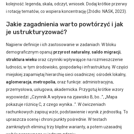
kolejność: legenda, skala, odczyt, wniosek. Dodaj krótkie przerwy
i rotację tematów, co wspiera koncentrację (Źródło: NASK, 2023).
Jakie zagadnienia warto powtórzyć i jak
je ustrukturyzować?
Najpierw definicje i ich zastosowanie w zadaniach. W bloku
demograficznym opanuj
przyrost naturalny
,
saldo migracji
,
struktura wieku
oraz czynniki wpływające na rozmieszczenie
ludności, w tym środowisko, gospodarkę i infrastrukturę. W części
miejskiej zapamiętaj hierarchię sieci osadniczej: ośrodek lokalny,
aglomeracja
,
metropolia
, oraz funkcje: administracyjna,
przemysłowa, usługowa, akademicka. Przygotuj krótkie wzory
wypowiedzi: „Czynnik A wpływa na zjawisko B, bo…”, „Mapa
pokazuje różnicę C, z czego wynika…”. W ćwiczeniach
rachunkowych zapisuj wzór, podstawienie i wynik z jednostką. To
upraszcza ocenę i chroni punkty pośrednie. W testach
zamkniętych eliminuj trzy błędne warianty, a potem uzasadnij