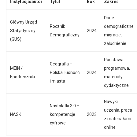
Instytucja/autor
Tytuł
Rok
Zakres
Dane
Główny Urząd
Rocznik
demograficzne,
Statystyczny
2024
Demograficzny
migracje,
(GUS)
zaludnienie
Podstawa
Geografia –
MEiN /
programowa,
Polska: ludność
2024
Epodreczniki
materiały
i miasta
dydaktyczne
Nawyki
Nastolatki 3.0 –
uczenia, praca
NASK
kompetencje
2023
z materiałami
cyfrowe
online