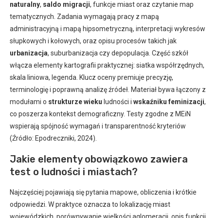
naturalny
,
saldo migracji
, funkcje miast oraz czytanie map
tematycznych. Zadania wymagają pracy z mapą
administracyjną i mapą hipsometryczną, interpretacji wykresów
słupkowych i kołowych, oraz opisu procesów takich jak
urbanizacja
, suburbanizacja czy depopulacja. Część szkół
włącza elementy kartografii praktycznej: siatka współrzędnych,
skala liniowa, legenda. Klucz oceny premiuje precyzję,
terminologię i poprawną analizę źródeł. Materiał bywa łączony z
modułami o
strukturze wieku
ludności i
wskaźniku feminizacji
,
co poszerza kontekst demograficzny. Testy zgodne z MEiN
wspierają spójność wymagań i transparentność kryteriów
(Źródło: Epodreczniki, 2024).
Jakie elementy obowiązkowo zawiera
test o ludności i miastach?
Najczęściej pojawiają się pytania mapowe, obliczenia i krótkie
odpowiedzi. W praktyce oznacza to lokalizację miast
wojewódzkich, porównywanie wielkości aglomeracji, opis funkcji