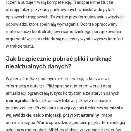
liczenia buduje trwałą kompetencję. Transparentne klucze
oferują także przykłady punktowanych wniosków do pytań
opisowych i mapowych. To ważne przy formułowaniu zwięzłych
odpowiedzi, które spełniają wymagania. Dobrze opracowany
materiał uczy kontroli błędów i samodzielnego porządkowania
argumentów, co przekłada się na lepszy wynik i wyższy komfort
w trakcie testu.
Jak bezpiecznie pobrać pliki i uniknąć
nieaktualnych danych?
Wybieraj źródła z podanym rokiem i wersją arkusza oraz
informacją o autorze. Pliki opisane numerem wersji i datą
aktualizacji ograniczają ryzyko korzystania ze starych danych
demografia
. Unikaj skracaczy linków i plików z niejasnym
pochodzeniem. Przed nauką przejrzyj spis treści: czy są
miasta
wojewódzkie
,
saldo migracji
,
przyrost naturalny
i mapa
administracyjna. Warto sprawdzić zgodność pojęć z terminologią
szkolną w materiałach MEiN, co ułatwia zrozumienie kryteriów