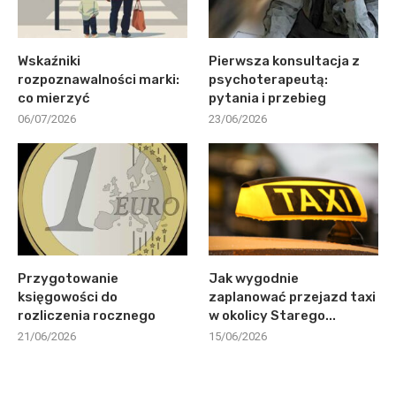
Wskaźniki
Pierwsza konsultacja z
rozpoznawalności marki:
psychoterapeutą:
co mierzyć
pytania i przebieg
06/07/2026
23/06/2026
Przygotowanie
Jak wygodnie
księgowości do
zaplanować przejazd taxi
rozliczenia rocznego
w okolicy Starego...
21/06/2026
15/06/2026