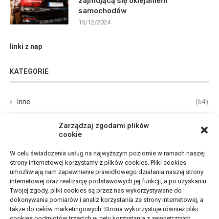
zajmującą się oklejaniem
samochodów
15/12/2024
linki z nap
KATEGORIE
Inne
(64)
Biznes, Finanse
(69)
Zarządzaj zgodami plików
cookie
Dom, Ogród
(67)
W celu świadczenia usług na najwyższym poziomie w ramach naszej
strony internetowej korzystamy z plików cookies. Pliki cookies
Budownictwo, Przemysł
(65)
umożliwiają nam zapewnienie prawidłowego działania naszej strony
internetowej oraz realizację podstawowych jej funkcji, a po uzyskaniu
Edukacja, Rozrywka
(33)
Twojej zgody, pliki cookies są przez nas wykorzystywane do
dokonywania pomiarów i analiz korzystania ze strony internetowej, a
Zdrowie, Medycyna
(105)
także do celów marketingowych. Strona wykorzystuje również pliki
cookies podmiotów trzecich w celu korzystania z zewnętrznych