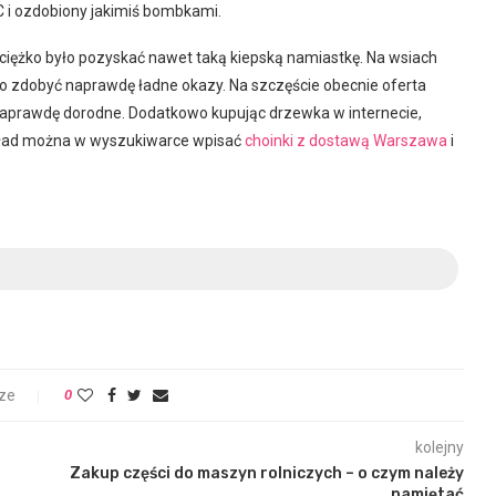
C i ozdobiony jakimiś bombkami.
ż ciężko było pozyskać nawet taką kiepską namiastkę. Na wsiach
było zdobyć naprawdę ładne okazy. Na szczęście obecnie oferta
 naprawdę dorodne. Dodatkowo kupując drzewka w internecie,
ykład można w wyszukiwarce wpisać
choinki z dostawą Warszawa
i
ze
0
kolejny
Zakup części do maszyn rolniczych – o czym należy
pamiętać