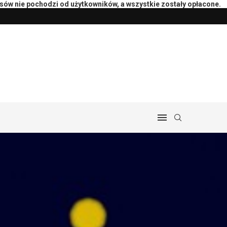
isów nie pochodzi od użytkowników, a wszystkie zostały opłacone.
peutą: pytania i przebieg
Przygotowanie księgowości do rozlicz