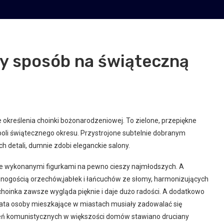
y sposób na świąteczną
 określenia choinki bożonarodzeniowej. To zielone, przepiękne
li świątecznego okresu. Przystrojone subtelnie dobranym
 detali, dumnie zdobi eleganckie salony.
ie wykonanymi figurkami na pewno cieszy najmłodszych. A
d mnogością orzechów,jabłek i łańcuchów ze słomy, harmonizujących
i, choinka zawsze wygląda pięknie i daje dużo radości. A dodatkowo
 lata osoby mieszkające w miastach musiały zadowalać się
eń komunistycznych w większości domów stawiano druciany