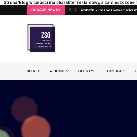
Strona/Blog w całości ma charakter reklamowy, a zamieszczone na
GORĄCE NEWSY
terii lub ekranu
Wskaźniki rozpoznawalności ma
BIZNES
W DOMU
LIFESTYLE
USŁUGI
Z