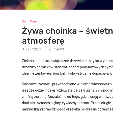
Dom, Ogród
Żywa choinka – świetn
atmosferę
31/10/2023
217
views
Zielona panienka, świąteczne drzewko – to tylko wybrane
drzewko od wieków stanowi jeden z podstawowych symbo
idealnie zestawem bombek i kolorystycznie dopasowanych
Kolorowe, wesołe i przyozdobione wieloma własnoręczn
jeszcze gdzie indziej rozłożyste gałązki uginają się po
z leśną zielenią. Niezależnie od tego, gdzie się ją wstaw
dookoła roztacza piękny, żywiczny aromat. Przez długie
namiastkami prawdziwego drzewka. W okresie ogranicz