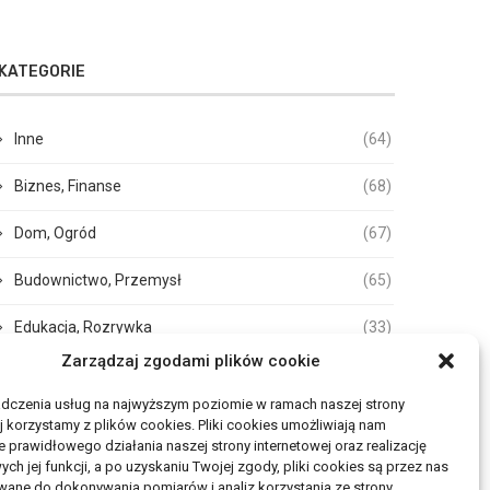
KATEGORIE
Inne
(64)
Biznes, Finanse
(68)
Dom, Ogród
(67)
Budownictwo, Przemysł
(65)
Edukacja, Rozrywka
(33)
Zarządzaj zgodami plików cookie
Zdrowie, Medycyna
(105)
adczenia usług na najwyższym poziomie w ramach naszej strony
Moda, Uroda
(17)
j korzystamy z plików cookies. Pliki cookies umożliwiają nam
 prawidłowego działania naszej strony internetowej oraz realizację
h jej funkcji, a po uzyskaniu Twojej zgody, pliki cookies są przez nas
Turystyka, Aktywność
(50)
wane do dokonywania pomiarów i analiz korzystania ze strony