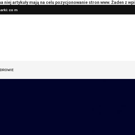
 niej artykuły mają na celu pozycjonowanie stron www. Żaden z wp
rki: co mierzyć
Pierwsza konsultacja z psychotera
DROWIE