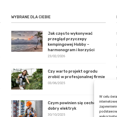
WYBRANE DLA CIEBIE
Jak często wykonywać
przegląd przyczepy
kempingowej Hobby –
harmonogram i korzyści
23/02/2026
Czy warto projekt ogrodu
zrobić w profesjonalnej firmie
03/06/2025
W celu świ
internetowe
Czym powinien się cechować
zapewnienie
dobry elektryk
podstawowyc
30/10/2025
wykorzysty