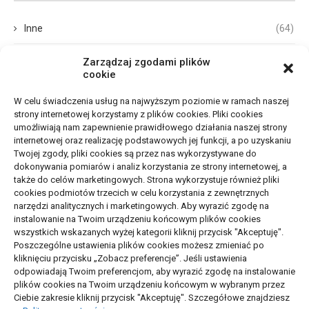
Inne
(64)
Biznes, Finanse
(68)
Zarządzaj zgodami plików
cookie
Dom, Ogród
(67)
W celu świadczenia usług na najwyższym poziomie w ramach naszej
strony internetowej korzystamy z plików cookies. Pliki cookies
Budownictwo, Przemysł
(65)
umożliwiają nam zapewnienie prawidłowego działania naszej strony
internetowej oraz realizację podstawowych jej funkcji, a po uzyskaniu
Edukacja, Rozrywka
(33)
Twojej zgody, pliki cookies są przez nas wykorzystywane do
dokonywania pomiarów i analiz korzystania ze strony internetowej, a
Zdrowie, Medycyna
(105)
także do celów marketingowych. Strona wykorzystuje również pliki
cookies podmiotów trzecich w celu korzystania z zewnętrznych
narzędzi analitycznych i marketingowych. Aby wyrazić zgodę na
Moda, Uroda
(17)
instalowanie na Twoim urządzeniu końcowym plików cookies
wszystkich wskazanych wyżej kategorii kliknij przycisk "Akceptuję".
Turystyka, Aktywność
(50)
Poszczególne ustawienia plików cookies możesz zmieniać po
kliknięciu przycisku „Zobacz preferencje”. Jeśli ustawienia
Motoryzacja, Transport
(83)
odpowiadają Twoim preferencjom, aby wyrazić zgodę na instalowanie
plików cookies na Twoim urządzeniu końcowym w wybranym przez
Usługi
(72)
Ciebie zakresie kliknij przycisk "Akceptuję". Szczegółowe znajdziesz